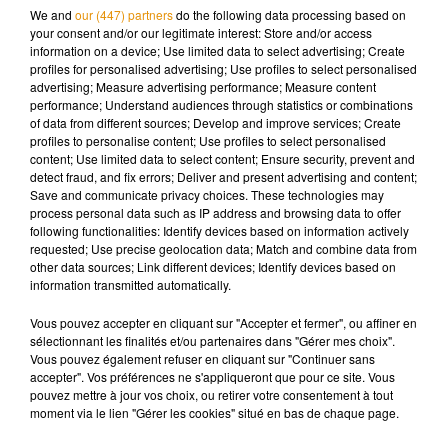
comme le rapporte l'
AFP
.
"Nous cherchons non seulement à
We and
our (447) partners
do the following data processing based on
your consent and/or our legitimate interest: Store and/or access
perpétuer l'héritage du concours en offrant une plateforme
information on a device; Use limited data to select advertising; Create
à des personnes passionnées issues de divers milieux,
profiles for personalised advertising; Use profiles to select personalised
cultures et traditions
, mais aussi à faire évoluer la marque
advertising; Measure advertising performance; Measure content
performance; Understand audiences through statistics or combinations
pour la prochaine génération"
, a-t-elle ajouté dans un
of data from different sources; Develop and improve services; Create
communiqué.
profiles to personalise content; Use profiles to select personalised
content; Use limited data to select content; Ensure security, prevent and
detect fraud, and fix errors; Deliver and present advertising and content;
Save and communicate privacy choices. These technologies may
process personal data such as IP address and browsing data to offer
following functionalities: Identify devices based on information actively
requested; Use precise geolocation data; Match and combine data from
other data sources; Link different devices; Identify devices based on
Cet élément est masqué compte-tenu du refus du
information transmitted automatically.
dépôt de cookies que vous avez exprimé. Si vous
souhaitez l'afficher, merci de nous donner votre accord
Vous pouvez accepter en cliquant sur "Accepter et fermer", ou affiner en
sélectionnant les finalités et/ou partenaires dans "Gérer mes choix".
en cliquant sur le bouton ci-dessous.
Vous pouvez également refuser en cliquant sur "Continuer sans
accepter". Vos préférences ne s'appliqueront que pour ce site. Vous
Afficher l'élément
pouvez mettre à jour vos choix, ou retirer votre consentement à tout
moment via le lien "Gérer les cookies" situé en bas de chaque page.