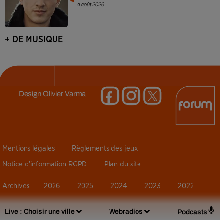
4 août 2026
+ DE MUSIQUE
Design
Olivier Varma
Mentions légales
Règlements des jeux
Notice d’information RGPD
Plan du site
Archives
2026
2025
2024
2023
2022
Live :
Choisir une ville
Webradios
Podcasts