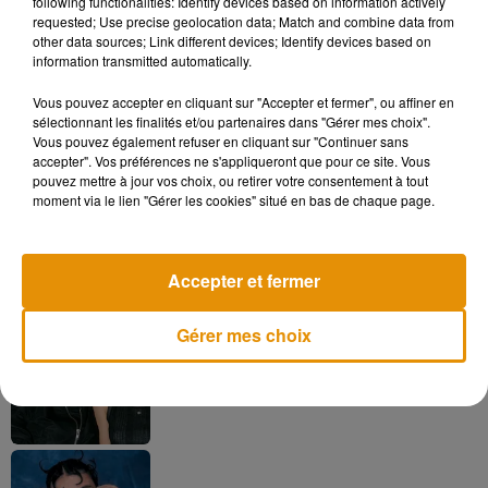
following functionalities: Identify devices based on information actively
Netflix. "Mon petit renne" pourrait même faire partie du Top
requested; Use precise geolocation data; Match and combine data from
10 des meilleurs succès de la plateforme.
other data sources; Link different devices; Identify devices based on
information transmitted automatically.
Vous pouvez accepter en cliquant sur "Accepter et fermer", ou affiner en
sélectionnant les finalités et/ou partenaires dans "Gérer mes choix".
Musique
Vous pouvez également refuser en cliquant sur "Continuer sans
accepter". Vos préférences ne s'appliqueront que pour ce site. Vous
pouvez mettre à jour vos choix, ou retirer votre consentement à tout
moment via le lien "Gérer les cookies" situé en bas de chaque page.
Madonna sort enfin le remix de « Love
Sensation » avec Kylie Minogue
7 août 2026
Accepter et fermer
Gérer mes choix
Angèle et Amélie Lens dévoilent leur
collaboration tant attendue
7 août 2026