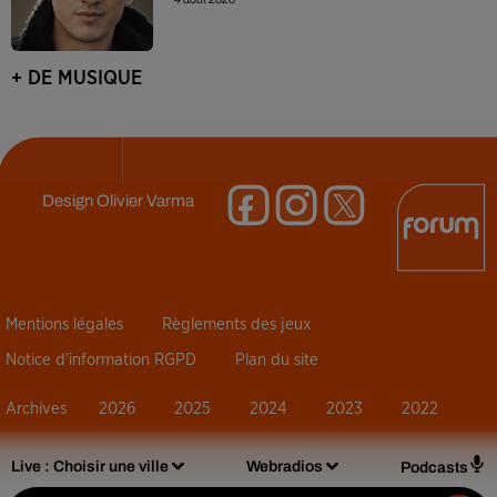
+ DE MUSIQUE
Design
Olivier Varma
Mentions légales
Règlements des jeux
Notice d’information RGPD
Plan du site
Archives
2026
2025
2024
2023
2022
Live :
Choisir une ville
Webradios
Podcasts