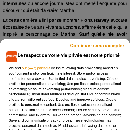
internautes ou encore journalistes ont mené l’enquête pour
découvrir qui était "la vraie" Martha.
Et cette dernière a fini par se montrer.
Fiona Harvey,
avocate
écossaise de 58 ans vivant à Londres, affirme être celle qui a
inspiré le personnage de Martha.
Sauf qu’elle nie avoir
harcelé Richard Gadd,
clamant même être
"la victime"
de
Continuer sans accepter
cette histoire et n’avoir envoyé
"qu’une poignée de mails",
Le respect de votre vie privée est notre priorité
comme elle a pu l’expliquer chez certains de nos confrères
outre-manche.
We and
our (447) partners
do the following data processing based on
Résultat : elle vient de porter plainte contre Netflix pour
your consent and/or our legitimate interest: Store and/or access
information on a device; Use limited data to select advertising; Create
diffamation et réclame
170 millions de dollars
à la
profiles for personalised advertising; Use profiles to select personalised
plateforme pour les
"dommages moraux causés".
La
advertising; Measure advertising performance; Measure content
quinquagénaire accuse Richard Gadd
d’avoir utilisé et
performance; Understand audiences through statistics or combinations
of data from different sources; Develop and improve services; Create
exagéré les faits
"par avidité et soif de célébrité",
mais
profiles to personalise content; Use profiles to select personalised
aussi pour gagner
"plus d’argent".
Affaire à suivre donc...
content; Use limited data to select content; Ensure security, prevent and
detect fraud, and fix errors; Deliver and present advertising and content;
Toujours est-il qu’à l’écran la série est un carton :
60 millions
Save and communicate privacy choices. These technologies may
de téléspectateurs
l’ont regardé durant son premier mois sur
process personal data such as IP address and browsing data to offer