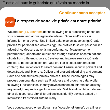
C’est d’ailleurs le guitariste qui révéla au monde la
disparition de son ami par ces mots touchants : «
Mon ami
Continuer sans accepter
Dick Parry est mort ce matin. On a joué ensemble depuis nos
Le respect de votre vie privée est notre priorité
17 ans y compris avec Pink Floyd. Son toucher et son ton
étaient reconnaissables entre mille, une signature d’une
We and
our (447) partners
do the following data processing based on
immense beauté que des millions de personnes
your consent and/or our legitimate interest: Store and/or access
reconnaissaient à travers des chansons comme Shine On
information on a device; Use limited data to select advertising; Create
You Crazy Diamond, Wish You Were Hère et Money
».
profiles for personalised advertising; Use profiles to select personalised
advertising; Measure advertising performance; Measure content
performance; Understand audiences through statistics or combinations
of data from different sources; Develop and improve services; Create
profiles to personalise content; Use profiles to select personalised
content; Use limited data to select content; Ensure security, prevent and
Cet élément est masqué compte-tenu du refus du
detect fraud, and fix errors; Deliver and present advertising and content;
Save and communicate privacy choices. These technologies may
dépôt de cookies que vous avez exprimé. Si vous
process personal data such as IP address and browsing data to offer
souhaitez l'afficher, merci de nous donner votre accord
following functionalities: Identify devices based on information actively
en cliquant sur le bouton ci-dessous.
requested; Use precise geolocation data; Match and combine data from
other data sources; Link different devices; Identify devices based on
information transmitted automatically.
Afficher l'élément
Vous pouvez accepter en cliquant sur "Accepter et fermer", ou affiner en