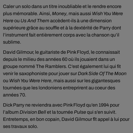
Caler un solo dans un titre inoubliable et le rendre encore
plus mémorable. Ainsi,
Money,
mais aussi
Wish You Were
Here
ou
Us And Them
accèdent-ils à une dimension
supérieure grâce au souffle et à la dextérité de Parry dont
l’instrument fait entièrement corps avec la chanson qu’il
sublime.
David Gilmour, le guitariste de Pink Floyd, le connaissait
depuis le milieu des années 60 où ils jouaient dans un
groupe nommé The Ramblers. C’est également lui qui fit
venir le saxophoniste pour jouer sur
Dark Side Of The Moon
ou
Wish You Were Here
, mais aussi sur les gigantesques
tournées que les londoniens entreprirent au coeur des
années 70.
Dick Parry ne reviendra avec Pink Floyd qu’en 1994 pour
l’album
Division Bell
et la tournée
Pulse
qui s’en suivit.
Entretemps, en bon copain, David Gilmour fît appel à lui pour
ses travaux solo.