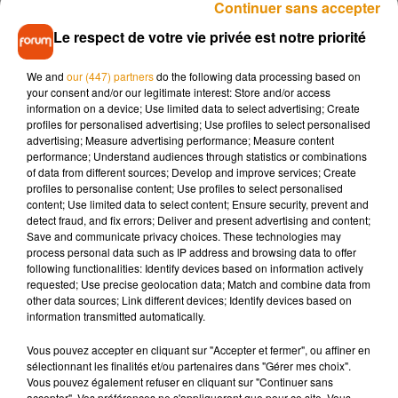
Continuer sans accepter
carrément pris une bouchée du plat de la personne à livrer.
Le respect de votre vie privée est notre priorité
Beaucoup de clients ne se rendent compte de rien. Mais 21%
ne sont pas dupes, et ont déjà eu des doutes sur leur livreur.
We and
our (447) partners
do the following data processing based on
your consent and/or our legitimate interest: Store and/or access
D'ailleursn on apprend grâce à cette étude que les clients
information on a device; Use limited data to select advertising; Create
souhaiteraient que les restaurants optent pour des boîtes qui
profiles for personalised advertising; Use profiles to select personalised
ne peuvent être ouvertes sans que ça se voit ! Vous êtes
advertising; Measure advertising performance; Measure content
performance; Understand audiences through statistics or combinations
désormais prévenus pour votre prochaine commande !
of data from different sources; Develop and improve services; Create
profiles to personalise content; Use profiles to select personalised
content; Use limited data to select content; Ensure security, prevent and
detect fraud, and fix errors; Deliver and present advertising and content;
Save and communicate privacy choices. These technologies may
Musique
process personal data such as IP address and browsing data to offer
following functionalities: Identify devices based on information actively
requested; Use precise geolocation data; Match and combine data from
other data sources; Link different devices; Identify devices based on
Madonna sort enfin le remix de « Love
information transmitted automatically.
Sensation » avec Kylie Minogue
7 août 2026
Vous pouvez accepter en cliquant sur "Accepter et fermer", ou affiner en
sélectionnant les finalités et/ou partenaires dans "Gérer mes choix".
Vous pouvez également refuser en cliquant sur "Continuer sans
accepter". Vos préférences ne s'appliqueront que pour ce site. Vous