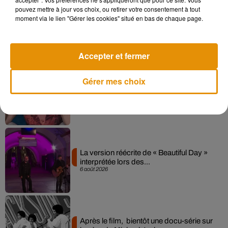
pouvez mettre à jour vos choix, ou retirer votre consentement à tout
Angèle et Amélie Lens dévoilent leur
moment via le lien "Gérer les cookies" situé en bas de chaque page.
collaboration tant attendue
7 août 2026
Accepter et fermer
Gérer mes choix
Pomme emprunte le décor de l’émission
« Loups Garous » pour son...
6 août 2026
La version réécrite de « Beautiful Day »
interprétée lors des...
6 août 2026
Après le film, bientôt une docu-série sur