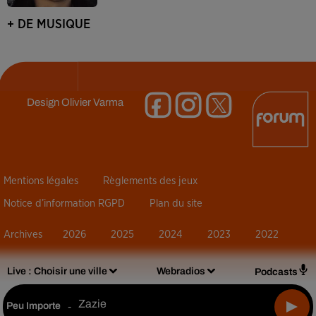
+ DE MUSIQUE
Design
Olivier Varma
Mentions légales
Règlements des jeux
Notice d’information RGPD
Plan du site
Archives
2026
2025
2024
2023
2022
Live :
Choisir une ville
Webradios
Podcasts
Zazie
Peu Importe
-