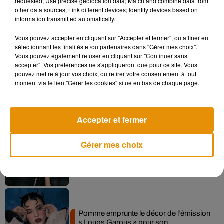
requested; Use precise geolocation data; Match and combine data from
other data sources; Link different devices; Identify devices based on
information transmitted automatically.
Vous pouvez accepter en cliquant sur "Accepter et fermer", ou affiner en
Musique
sélectionnant les finalités et/ou partenaires dans "Gérer mes choix".
Vous pouvez également refuser en cliquant sur "Continuer sans
accepter". Vos préférences ne s'appliqueront que pour ce site. Vous
pouvez mettre à jour vos choix, ou retirer votre consentement à tout
Madonna sort enfin le remix de « Love
moment via le lien "Gérer les cookies" situé en bas de chaque page.
Sensation » avec Kylie Minogue
7 août 2026
Accepter et fermer
Gérer mes choix
Angèle et Amélie Lens dévoilent leur
collaboration tant attendue
7 août 2026
Pomme emprunte le décor de l’émission
« Loups Garous » pour son...