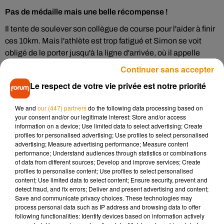
Pas de médaille mais une belle récompense !
Il tente de soulever son collègue de course pour l'aider à finir
ces 10km. Mais l'athlète est trop fatigué et Simon se voit
obligé de le porter jusqu'à la ligne d'arrivée, où il appelle
ensuite les secours. Le Kenyan vient de sacrifier sa course,
Continuer sans accepter
après des semaines d'entrainement, mais il est fier d'avoir pu
Le respect de votre vie privée est notre priorité
aider un camarade. Il n'a d'ailleurs remporté aucune
médaille, mais un politicien lui a offert 10 000 euros pour son
We and
our (447) partners
do the following data processing based on
geste.
your consent and/or our legitimate interest: Store and/or access
information on a device; Use limited data to select advertising; Create
#Kenya
’s Simon Cheprot gives up his own race to help
profiles for personalised advertising; Use profiles to select personalised
exhausted compatriot Kenneth Kipkemoi in ultimate act of
advertising; Measure advertising performance; Measure content
performance; Understand audiences through statistics or combinations
sportsmanship at the
#Okpekpe
road race in�x!Èx!�.
of data from different sources; Develop and improve services; Create
profiles to personalise content; Use profiles to select personalised
�xÇin 2016,�xÈin 2018 & won hearts�x"in 2019. Got a
content; Use limited data to select content; Ensure security, prevent and
detect fraud, and fix errors; Deliver and present advertising and content;
gift of $10k: Philip Shaibu ($5k), Kingsley Okunbor
Save and communicate privacy choices. These technologies may
($2k),Oshiomole ($3k)
pic.twitter.com/W8fZlNCRz3
process personal data such as IP address and browsing data to offer
following functionalities: Identify devices based on information actively
— Oluwashina Okeleji (@oluwashina)
2 juin 2019