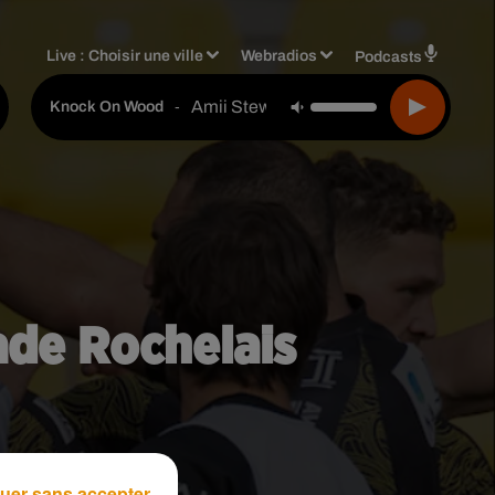
Live :
Choisir une ville
Webradios
Podcasts
Amii Stewart
-
Knock On Wood
ade Rochelais
uer sans accepter