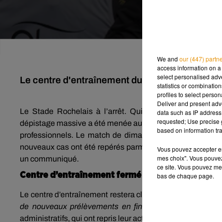
We and
our (447) partn
access information on a 
select personalised ad
Le centre d'entraînement du club de rugby va r
statistics or combinatio
profiles to select person
Deliver and present adv
Le Stade Rochelais à l’arrêt. Quinze nouveaux cas de
data such as IP address 
requested; Use precise g
dépistage massive a été menée au sein du club suite à la 
based on information tra
professionnels. Le match de dimanche de Top 14 entre le
nouveaux cas ont été repérés parmi l’effectif des Espoirs,
Vous pouvez accepter en 
mes choix". Vous pouvez
un communiqué.
ce site. Vous pouvez met
Centre d’entraînement fermé
bas de chaque page.
Le centre d’entraînement restera clos toute la semaine et
de nouveaux prélèvements en fin de semaine »
poursu
administratifs, qui ont repris leur activité ce mardi.