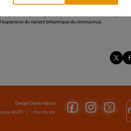
tout de suite. Ils ne sont pas concernés par la programmation
oupe d’Europe, les jaunes et noirs ne la retrouveront pas av
 l’expansion du variant britannique du coronavirus.
Design
Olivier Varma
rmation RGPD
Plan du site