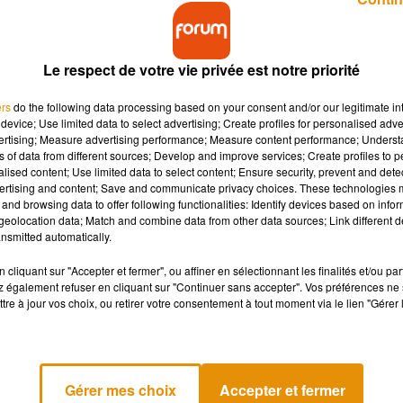
Le respect de votre vie privée est notre priorité
ers
do the following data processing based on your consent and/or our legitimate int
device; Use limited data to select advertising; Create profiles for personalised adver
vertising; Measure advertising performance; Measure content performance; Unders
ester fermer toute la semaine.
ns of data from different sources; Develop and improve services; Create profiles to 
alised content; Use limited data to select content; Ensure security, prevent and detect
ertising and content; Save and communicate privacy choices. These technologies
 covid-19 ont été détectés lundi 11 janvier. Une campagne
and browsing data to offer following functionalities: Identify devices based on infor
eolocation data; Match and combine data from other data sources; Link different de
découverte d’un premier cas il y a quelques jours parmi les joue
nsmitted automatically.
s Maritimes et le Racing 92 avait dû être annulé. Au total, 
 cinq parmi le groupe professionnel, indique le
club
ce mardi d
cliquant sur "Accepter et fermer", ou affiner en sélectionnant les finalités et/ou pa
 également refuser en cliquant sur "Continuer sans accepter". Vos préférences ne 
tre à jour vos choix, ou retirer votre consentement à tout moment via le lien "Gérer 
« les membres des deux groupes sont à l’isolement dans l’atte
it le club. Les contaminations n’ont pas touché les personn
Gérer mes choix
Accepter et fermer