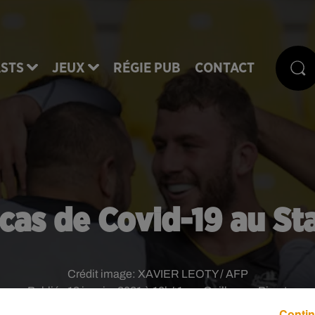
STS
JEUX
RÉGIE PUB
CONTACT
cas de Covid-19 au St
Crédit image:
XAVIER LEOTY / AFP
Publié : 12 janvier 2021 à 10h41 par Guillaume Pivert
Contin