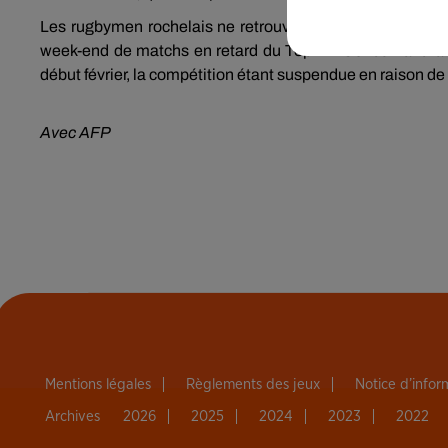
Les rugbymen rochelais ne retrouveront pas les terrains 
week-end de matchs en retard du Top 14. Concernant la C
début février, la compétition étant suspendue en raison de
Avec AFP
Mentions légales
Règlements des jeux
Notice d’info
Archives
2026
2025
2024
2023
2022