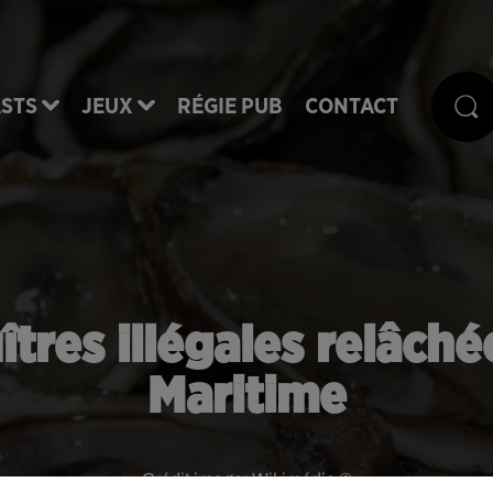
STS
JEUX
RÉGIE PUB
CONTACT
îtres illégales relâch
Maritime
Crédit image:
Wikimédia ©