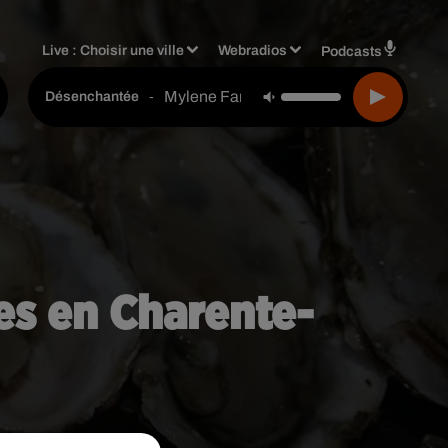
Live :
Choisir une ville
Webradios
Podcasts
Mylene Farmer
-
Désenchantée
ées en Charente-