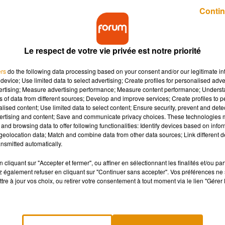
Publié : 29 janvier 2018 à 8h13 par Lucie Claussin
Contin
Le respect de votre vie privée est notre priorité
ers
do the following data processing based on your consent and/or our legitimate int
device; Use limited data to select advertising; Create profiles for personalised adver
vertising; Measure advertising performance; Measure content performance; Unders
ns of data from different sources; Develop and improve services; Create profiles to 
nautique de Charente-Maritime ! 2,5 tonnes d'huître
alised content; Use limited data to select content; Ensure security, prevent and detect
ertising and content; Save and communicate privacy choices. These technologies
and browsing data to offer following functionalities: Identify devices based on infor
eolocation data; Match and combine data from other data sources; Link different de
nsmitted automatically.
remises à l’eau en Charente-Maritime. Elles venaient d’être saisi
ées au marché noir. Ce sont quatre retraités dont un ancien
cliquant sur "Accepter et fermer", ou affiner en sélectionnant les finalités et/ou pa
 également refuser en cliquant sur "Continuer sans accepter". Vos préférences ne 
ors de tout cadre réglementaire. Ils seront poursuivis pour travai
tre à jour vos choix, ou retirer votre consentement à tout moment via le lien "Gérer 
tement les ont immédiatement rejetées en mer, sur quatorze si
s de la Charente Libre. D’après la gendarmerie, c’est la plus
au.