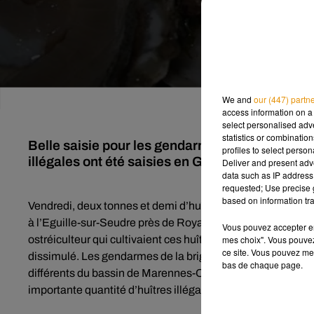
We and
our (447) partn
access information on a 
select personalised ad
statistics or combinatio
Belle saisie pour les gendarmes de la brigade 
profiles to select person
illégales ont été saisies en Gironde à Royan.
Deliver and present adv
data such as IP address 
requested; Use precise g
based on information tra
Vendredi, deux tonnes et demi d’huîtres illégales ont été 
à l’Eguille-sur-Seudre près de Royan. Elles étaient destin
Vous pouvez accepter en 
mes choix". Vous pouvez
ostréiculteur qui cultivaient ces huîtres depuis 2005 en deh
ce site. Vous pouvez met
dissimulé. Les gendarmes de la brigade nautique du dépar
bas de chaque page.
différents du bassin de Marennes-Oléron selon nos confrère
importante quantité d’huîtres illégales saisie remises à l’e