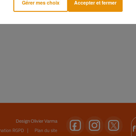
Gérer mes choix
Accepter et fermer
Design
Olivier Varma
rmation RGPD
Plan du site