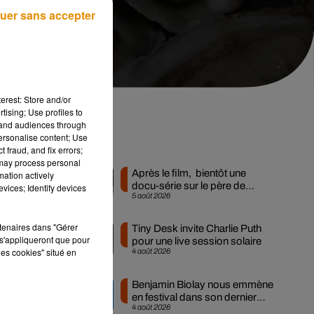
uer sans accepter
erest: Store and/or
tising; Use profiles to
tand audiences through
personalise content; Use
s
Musique
 fraud, and fix errors;
 may process personal
Après le film, bientôt une
mation actively
docu-série sur le père de
vices; Identify devices
5 août 2026
Michael Jackson
es
rtenaires dans "Gérer
Tiny Desk invite Charlie Puth
s'appliqueront que pour
l
pour une live session solaire
les cookies" situé en
4 août 2026
tes
Benjamin Biolay nous emmène
en festival dans son dernier
4 août 2026
clip