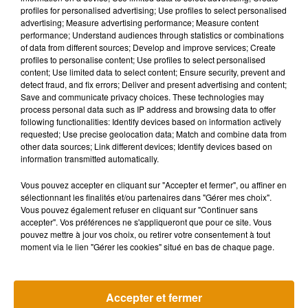
profiles for personalised advertising; Use profiles to select personalised
Musique
advertising; Measure advertising performance; Measure content
performance; Understand audiences through statistics or combinations
of data from different sources; Develop and improve services; Create
profiles to personalise content; Use profiles to select personalised
Madonna sort enfin le remix de « Love
content; Use limited data to select content; Ensure security, prevent and
Sensation » avec Kylie Minogue
detect fraud, and fix errors; Deliver and present advertising and content;
7 août 2026
Save and communicate privacy choices. These technologies may
process personal data such as IP address and browsing data to offer
following functionalities: Identify devices based on information actively
requested; Use precise geolocation data; Match and combine data from
other data sources; Link different devices; Identify devices based on
information transmitted automatically.
Angèle et Amélie Lens dévoilent leur
collaboration tant attendue
7 août 2026
Vous pouvez accepter en cliquant sur "Accepter et fermer", ou affiner en
sélectionnant les finalités et/ou partenaires dans "Gérer mes choix".
Vous pouvez également refuser en cliquant sur "Continuer sans
accepter". Vos préférences ne s'appliqueront que pour ce site. Vous
pouvez mettre à jour vos choix, ou retirer votre consentement à tout
moment via le lien "Gérer les cookies" situé en bas de chaque page.
Pomme emprunte le décor de l’émission
« Loups Garous » pour son...
6 août 2026
Accepter et fermer