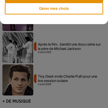
Gérer mes choix
La version réécrite de « Beautiful Day »
interprétée lors des...
6 août 2026
Après le film, bientôt une docu-série sur
le père de Michael Jackson
5 août 2026
Tiny Desk invite Charlie Puth pour une
live session solaire
4 août 2026
+ DE MUSIQUE