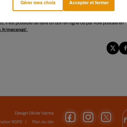
Gérer mes choix
Accepter et fermer
ont été réalisés grâce à ce fonds de dotation.
ais environ
1 000 donateurs
(particuliers, associations et
, il est possible de faire un don en ligne ou par voie postale en
.fr/mecenat/.
Design
Olivier Varma
rmation RGPD
Plan du site