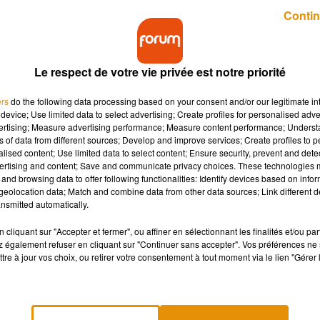
Publié : 8 avril 2019 à 13h40 par Alicia Mechin
Contin
Le respect de votre vie privée est notre priorité
ers
do the following data processing based on your consent and/or our legitimate int
device; Use limited data to select advertising; Create profiles for personalised adver
vertising; Measure advertising performance; Measure content performance; Unders
ns of data from different sources; Develop and improve services; Create profiles to 
Tours a collecté plus de 360 000€, grâce à la
alised content; Use limited data to select content; Ensure security, prevent and detect
 a d'ores et déjà servis à financer 10 projets pour
ertising and content; Save and communicate privacy choices. These technologies
and browsing data to offer following functionalities: Identify devices based on infor
eolocation data; Match and combine data from other data sources; Link different de
nsmitted automatically.
utilisés pour améliorer l’accueil, la prise en charge et la qualité
cliquant sur "Accepter et fermer", ou affiner en sélectionnant les finalités et/ou pa
os
ont été alloués au réaménagement des espaces d’attente et 
 également refuser en cliquant sur "Continuer sans accepter". Vos préférences ne 
tre à jour vos choix, ou retirer votre consentement à tout moment via le lien "Gérer 
stallation d’une borne pour recharger les téléphones portables.
lace de l’écoute musicale au sein du pôle médecine afin
nt en psychiatrie, la mise en place de séances de natation,
 l’aménagement d’une aire de jeux du service de pédopsychiatrie 