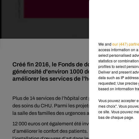
We and
our (447) partn
access information on a 
select personalised ad
statistics or combinatio
Créé fin 2016, le Fonds de dotation du CHU de 
profiles to select person
générosité d'environ 1000 donateurs. Cet argent
Deliver and present adv
data such as IP address 
améliorer les services de l'hôpital.
requested; Use precise g
based on information tra
Plus de 14 services de l’hôpital ont pu profiter de ces dons, 
Vous pouvez accepter en 
des soins du CHU. Parmi les projets financés,
15 000 eur
mes choix". Vous pouvez
ce site. Vous pouvez met
la salle des familles des urgences adultes, ainsi qu’à l’in
bas de chaque page.
12 000 euros ont également été investis pour la mise en p
d’améliorer le confort des patients. Un espace d’apaiseme
l’installation d’œuvres d’art dans les couloirs, ou encore