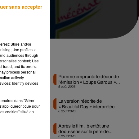
uer sans accepter
erest: Store and/or
tising; Use profiles to
tand audiences through
personalise content; Use
Musique
 fraud, and fix errors;
 may process personal
Pomme emprunte le décor de
mation actively
l’émission « Loups Garous »
vices; Identify devices
6 août 2026
pour son...
rtenaires dans "Gérer
La version réécrite de
de
s'appliqueront que pour
« Beautiful Day » interprétée
les cookies" situé en
6 août 2026
lors des...
Après le film, bientôt une
docu-série sur le père de
5 août 2026
Michael Jackson
de