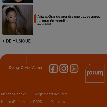
Ariana Grande prendra une pause après
sa tournée mondiale
4 août 2026
+ DE MUSIQUE
Design
Olivier Varma
Mentions légales
Règlements des jeux
Notice d’information RGPD
Plan du site