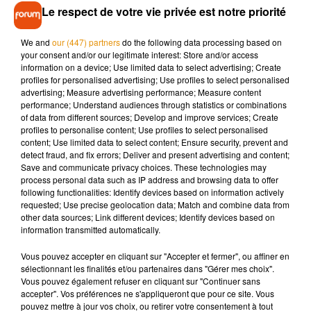
Le respect de votre vie privée est notre priorité
Selon nos confrères de
La Nouvelle République
, à 14 heures,
68 000 foyers se sont retrouvés sans courant. Une heure plus
We and
our (447) partners
do the following data processing based on
your consent and/or our legitimate interest: Store and/or access
tard, ils n’étaient
« plus que
» 50 000. Néanmoins, RTE
information on a device; Use limited data to select advertising; Create
s'attend à de possibles complications en début de soirée,
profiles for personalised advertising; Use profiles to select personalised
principalement entre 18h et 20h.
advertising; Measure advertising performance; Measure content
performance; Understand audiences through statistics or combinations
of data from different sources; Develop and improve services; Create
profiles to personalise content; Use profiles to select personalised
content; Use limited data to select content; Ensure security, prevent and
detect fraud, and fix errors; Deliver and present advertising and content;
Musique
Save and communicate privacy choices. These technologies may
process personal data such as IP address and browsing data to offer
following functionalities: Identify devices based on information actively
requested; Use precise geolocation data; Match and combine data from
Pomme emprunte le décor de l’émission
other data sources; Link different devices; Identify devices based on
« Loups Garous » pour son...
information transmitted automatically.
6 août 2026
Vous pouvez accepter en cliquant sur "Accepter et fermer", ou affiner en
sélectionnant les finalités et/ou partenaires dans "Gérer mes choix".
Vous pouvez également refuser en cliquant sur "Continuer sans
accepter". Vos préférences ne s'appliqueront que pour ce site. Vous
La version réécrite de « Beautiful Day »
pouvez mettre à jour vos choix, ou retirer votre consentement à tout