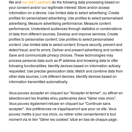
We and
our (447) partners
do the following data processing based on
your consent and/or our legitimate interest: Store and/or access
information on a device; Use limited data to select advertising; Create
Selon un rapport gouvernemental,
la 5G n’aurait "pas
profiles for personalised advertising; Use profiles to select personalised
d’effets néfastes en dessous des valeurs recommandées. »
advertising; Measure advertising performance; Measure content
performance; Understand audiences through statistics or combinations
of data from different sources; Develop and improve services; Create
Des cartes rebattues
profiles to personalise content; Use profiles to select personalised
content; Use limited data to select content; Ensure security, prevent and
detect fraud, and fix errors; Deliver and present advertising and content;
Save and communicate privacy choices. These technologies may
Ce débat politique enflammé, marqué par la menace de
process personal data such as IP address and browsing data to offer
plusieurs collectivités locales d'entraver le futur déploiement
following functionalities: Identify devices based on information actively
requested; Use precise geolocation data; Match and combine data from
de la 5G, peut-il avoir un impact sur le comportement des
other data sources; Link different devices; Identify devices based on
opérateurs lors des enchères ?
information transmitted automatically.
Vous pouvez accepter en cliquant sur "Accepter et fermer", ou affiner en
"Cela va changer un peu le rapport de force", estime
sélectionnant les finalités et/ou partenaires dans "Gérer mes choix".
Guillaume Vaquero, expert télécoms pour le cabinet
Vous pouvez également refuser en cliquant sur "Continuer sans
Wavestone.
accepter". Vos préférences ne s'appliqueront que pour ce site. Vous
pouvez mettre à jour vos choix, ou retirer votre consentement à tout
moment via le lien "Gérer les cookies" situé en bas de chaque page.
"On était dans un schéma où l'Arcep exigeait des opérateurs
des engagements dans la couverture. Là, les opérateurs