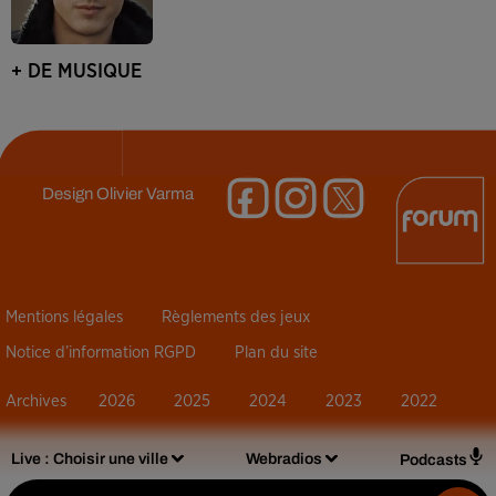
+ DE MUSIQUE
Design
Olivier Varma
Mentions légales
Règlements des jeux
Notice d’information RGPD
Plan du site
Archives
2026
2025
2024
2023
2022
Live :
Choisir une ville
Webradios
Podcasts