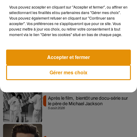
Vous pouvez accepter en cliquant sur "Accepter et fermer", ou affiner en
sélectionnant les finalités et/ou partenaires dans "Gérer mes choix".
Pomme emprunte le décor de l’émission
Vous pouvez également refuser en cliquant sur "Continuer sans
« Loups Garous » pour son...
accepter". Vos préférences ne s'appliqueront que pour ce site. Vous
6 août 2026
pouvez mettre à jour vos choix, ou retirer votre consentement à tout
moment via le lien "Gérer les cookies" situé en bas de chaque page.
Accepter et fermer
La version réécrite de « Beautiful Day »
interprétée lors des...
6 août 2026
Gérer mes choix
Après le film, bientôt une docu-série sur
le père de Michael Jackson
5 août 2026