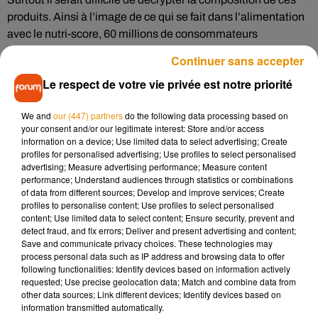
produits. Ainsi à l’image de ce qui se fait dans l’alimentation
avec le nutri-score, 60 millions de consommateurs
souhaiterait un « ménag’score » pour classer de A à E les
Continuer sans accepter
produits en fonction de leur toxicité. Une
pétition
a été
Le respect de votre vie privée est notre priorité
lancée.
De manière générale, les lingettes multi-usages sont à éviter
We and
our (447) partners
do the following data processing based on
tout comme les blocs WC assez toxiques. Pour les liquides
your consent and/or our legitimate interest: Store and/or access
information on a device; Use limited data to select advertising; Create
multi-surfaces, les plus mauvais élèves sont
W5
, la marque
profiles for personalised advertising; Use profiles to select personalised
de
Lidl
pour son détergent concentré fraîcheur lavande et le
advertising; Measure advertising performance; Measure content
Saint-Marc côtes bretonnes
.
performance; Understand audiences through statistics or combinations
of data from different sources; Develop and improve services; Create
Concernant les sprays pour la cuisine et la salle de bain, on
profiles to personalise content; Use profiles to select personalised
content; Use limited data to select content; Ensure security, prevent and
évite le spray 5 en 1 de
Cif
ainsi que le dégraissant au savon
detect fraud, and fix errors; Deliver and present advertising and content;
de Marseille de
Casino
.
Save and communicate privacy choices. These technologies may
process personal data such as IP address and browsing data to offer
following functionalities: Identify devices based on information actively
requested; Use precise geolocation data; Match and combine data from
other data sources; Link different devices; Identify devices based on
Musique
information transmitted automatically.