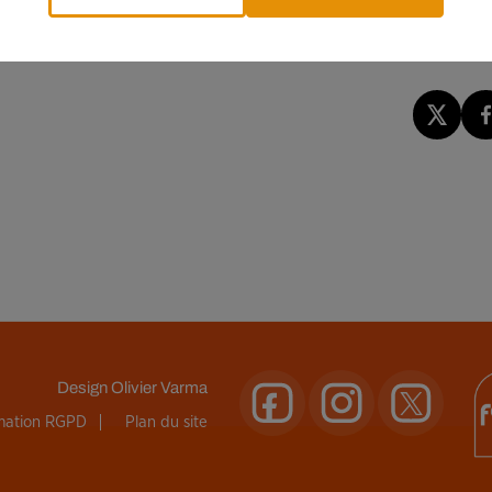
nt les informations, les rumeurs et la désinformation. 71 % des
on entre médias sérieux et sites diffusant des «
fake
news
».
Design
Olivier Varma
rmation RGPD
Plan du site