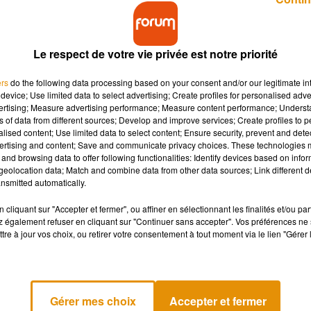
Le respect de votre vie privée est notre priorité
ers
do the following data processing based on your consent and/or our legitimate int
device; Use limited data to select advertising; Create profiles for personalised adver
vertising; Measure advertising performance; Measure content performance; Unders
onales du Journalisme à Tours. A cette occasion, un
ns of data from different sources; Develop and improve services; Create profiles to 
ce métier vient d'être dévoilé.
alised content; Use limited data to select content; Ensure security, prevent and detect
ertising and content; Save and communicate privacy choices. These technologies
and browsing data to offer following functionalities: Identify devices based on infor
eolocation data; Match and combine data from other data sources; Link different de
ionales du journalisme qui se tiennent jusqu'à demain à Tours,
nsmitted automatically.
taque à la lutte contre les «
fake
news
» et la désinformation, un
our le journalisme.
cliquant sur "Accepter et fermer", ou affiner en sélectionnant les finalités et/ou pa
 également refuser en cliquant sur "Continuer sans accepter". Vos préférences ne 
s qu'ils vérifient les informations :
tre à jour vos choix, ou retirer votre consentement à tout moment via le lien "Gérer 
nçais estiment qu'il est indispensable en démocratie.
La quasi-
ler le vrai
du faux
et enquêter. Selon ces derniers, les personne
xpression et la démocratie.
Gérer mes choix
Accepter et fermer