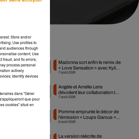
erest: Store and/or
tising; Use profiles to
tand audiences through
Musique
personalise content; Use
 fraud, and fix errors;
Madonna sort enfin le remix de
 may process personal
« Love Sensation » avec Kylie
mation actively
7 août 2026
Minogue
vices; Identify devices
Angèle et Amélie Lens
dévoilent leur collaboration tant
rtenaires dans "Gérer
7 août 2026
attendue
s'appliqueront que pour
les cookies" situé en
Pomme emprunte le décor de
l’émission « Loups Garous »
6 août 2026
pour son...
s
La version réécrite de