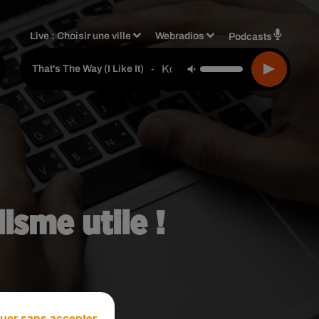
Live :
Choisir une ville
Webradios
Podcasts
Kc & The Sunshine Band
-
That's The Way (i Like It)
isme utile !
uer sans accepter