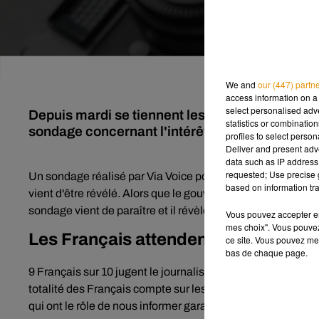
We and
our (447) partn
access information on a 
select personalised ad
Depuis mardi se tiennent les Assises internati
statistics or combinatio
sondage concernant l'intérêt des Français pour 
profiles to select person
Deliver and present adv
data such as IP address 
requested; Use precise g
Un sondage réalisé par Via Voice pour les Assises internat
based on information tra
vient d'être révélé. Alors que le gouvernement français s'at
sondage vient de paraître et il révèle l'intérêt
des français
p
Vous pouvez accepter en 
mes choix". Vous pouvez
Les Français attendent des journaliste
ce site. Vous pouvez met
bas de chaque page.
9 Français
sur 10 jugent le journalisme utile et 84
%
des Fra
totalité
des Français compte sur les journalistes pour démê
qui ont le rôle de nous informer garantissent la liberté d'e