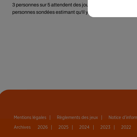
3 personnes
sur
5 attendent
des journalistes qu'ils vérifie
personnes sondées estimant qu'il y a bien souvent confusi
Mentions légales
Règlements des jeux
Notice d’info
Archives
2026
2025
2024
2023
2022