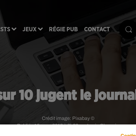
STS
JEUX
RÉGIE PUB
CONTACT
sur 10 jugent le journal
Crédit image:
Pixabay ©
Publié : 16 mars 2018 à 8h33 par Lucie Claussin
Contin