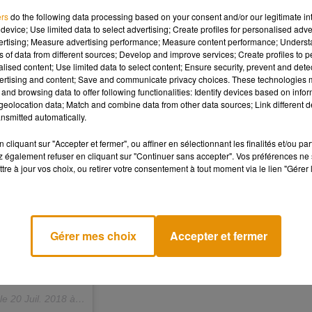
ers
do the following data processing based on your consent and/or our legitimate int
device; Use limited data to select advertising; Create profiles for personalised adver
vertising; Measure advertising performance; Measure content performance; Unders
ns of data from different sources; Develop and improve services; Create profiles to 
alised content; Use limited data to select content; Ensure security, prevent and detect
ertising and content; Save and communicate privacy choices. These technologies
and browsing data to offer following functionalities: Identify devices based on infor
eolocation data; Match and combine data from other data sources; Link different de
nsmitted automatically.
cliquant sur "Accepter et fermer", ou affiner en sélectionnant les finalités et/ou pa
 également refuser en cliquant sur "Continuer sans accepter". Vos préférences ne 
tre à jour vos choix, ou retirer votre consentement à tout moment via le lien "Gérer 
Gérer mes choix
Accepter et fermer
le
20 Juil. 2018 à 12 :23 PDT