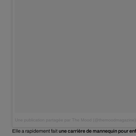
Une publication partagée par The Mood (@themoodmagazine)
Elle a rapidement fait
une carrière de mannequin pour enf