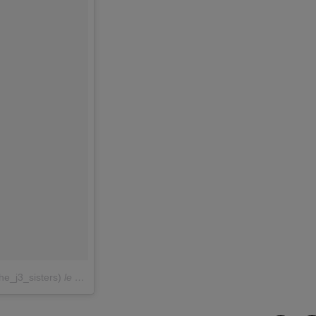
he_j3_sisters)
le
19 Juil. 2018 à 5 :23 PDT