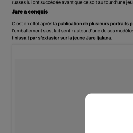
russes lui ont succédée avant que ce soit au tour d’une jeu
Jare a conquis
C’est en effet après
la publication de plusieurs portraits
l’emballement s’est fait sentir autour d’une de ses modèl
finissait par s’extasier sur la jeune Jare Ijalana
.