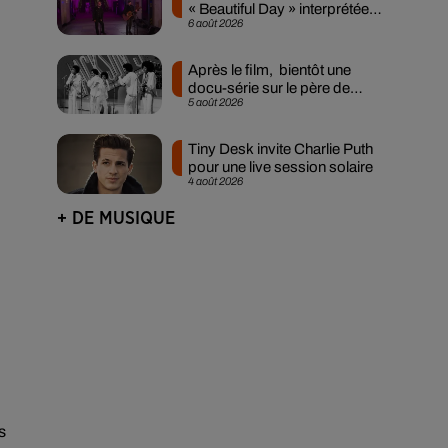
« Beautiful Day » interprétée
6 août 2026
lors des...
Après le film, bientôt une
docu-série sur le père de
5 août 2026
Michael Jackson
Tiny Desk invite Charlie Puth
pour une live session solaire
4 août 2026
+ DE MUSIQUE
s