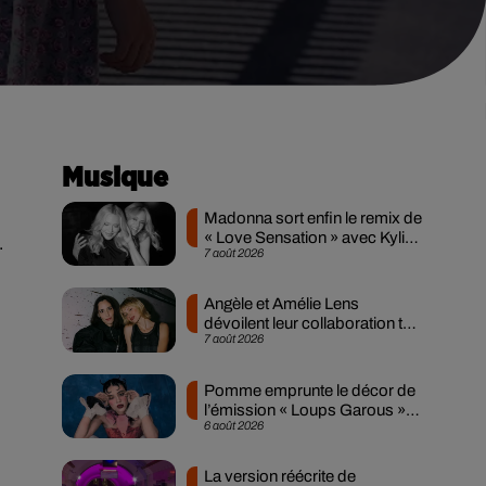
Musique
Madonna sort enfin le remix de
« Love Sensation » avec Kylie
.
7 août 2026
Minogue
Angèle et Amélie Lens
dévoilent leur collaboration tant
7 août 2026
attendue
Pomme emprunte le décor de
l’émission « Loups Garous »
6 août 2026
pour son...
La version réécrite de