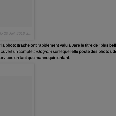
le
20 Juil. 2018 à 3 :04 PDT
 la photographe ont rapidement valu à Jare le titre de "plus bel
is ouvert un compte
Instagram
sur lequel
elle poste des photos d
 services en tant que mannequin enfant
.