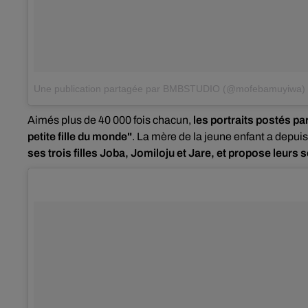
Une publication partagée par BMBSTUDIO (@mofebamuyiwa)
Aimés plus de 40 000 fois chacun,
les portraits postés par
petite fille du monde"
. La mère de la jeune enfant a depu
ses trois filles Joba, Jomiloju et Jare, et propose leurs