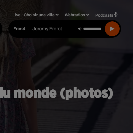
Live :
Choisir une ville
Webradios
Podcasts
Jeremy Frerot
-
Frerot
le du monde (photos)