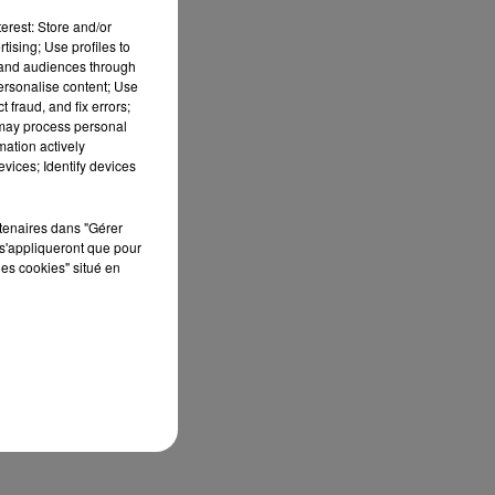
erest: Store and/or
tising; Use profiles to
tand audiences through
personalise content; Use
 fraud, and fix errors;
 may process personal
mation actively
vices; Identify devices
rtenaires dans "Gérer
s'appliqueront que pour
les cookies" situé en