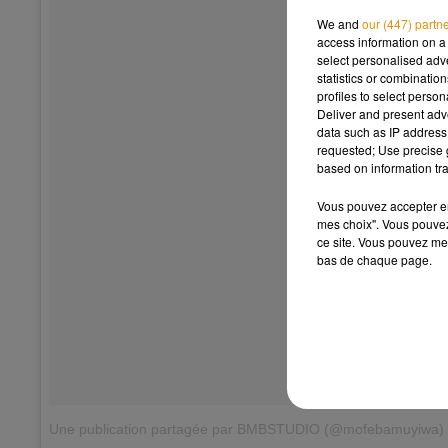
We and
our (447) partn
access information on a 
select personalised ad
statistics or combinatio
profiles to select person
Deliver and present adv
data such as IP address 
requested; Use precise g
based on information tra
Vous pouvez accepter en 
mes choix". Vous pouvez
ce site. Vous pouvez met
bas de chaque page.
Une publication partagée par BMBSTUDIO (@mofebamuyiwa)