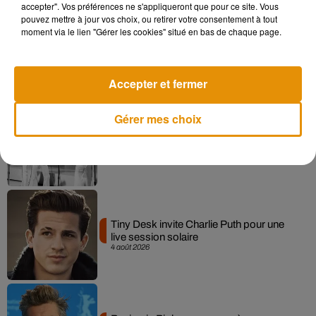
accepter". Vos préférences ne s'appliqueront que pour ce site. Vous
pouvez mettre à jour vos choix, ou retirer votre consentement à tout
moment via le lien "Gérer les cookies" situé en bas de chaque page.
La version réécrite de « Beautiful Day »
interprétée lors des...
6 août 2026
Accepter et fermer
Gérer mes choix
Après le film, bientôt une docu-série sur
le père de Michael Jackson
5 août 2026
Tiny Desk invite Charlie Puth pour une
live session solaire
4 août 2026