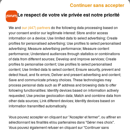
Continuer sans accepter
Les agriculteurs protestent contre l’incohérence de la carte
Le respect de votre vie privée est notre priorité
des zones agricoles défavorisées. En effet certains secteurs
reçoivent des aides de l’état comme la Sologne, certaines
We and
our (447) partners
do the following data processing based on
terres du Berry ou des communes de l’Orléanais par
your consent and/or our legitimate interest: Store and/or access
exemple. Très bientôt, ces zones pourraient se voir rayer de
information on a device; Use limited data to select advertising; Create
cette carte des zones défavorisées et les agriculteurs ne
profiles for personalised advertising; Use profiles to select personalised
advertising; Measure advertising performance; Measure content
percevraient plus d’aides financières de l’état pour continuer
performance; Understand audiences through statistics or combinations
à faire vivre leurs exploitations.
of data from different sources; Develop and improve services; Create
profiles to personalise content; Use profiles to select personalised
content; Use limited data to select content; Ensure security, prevent and
detect fraud, and fix errors; Deliver and present advertising and content;
Save and communicate privacy choices. These technologies may
Musique
process personal data such as IP address and browsing data to offer
following functionalities: Identify devices based on information actively
requested; Use precise geolocation data; Match and combine data from
other data sources; Link different devices; Identify devices based on
information transmitted automatically.
Pomme emprunte le décor de l’émission
« Loups Garous » pour son...
6 août 2026
Vous pouvez accepter en cliquant sur "Accepter et fermer", ou affiner en
sélectionnant les finalités et/ou partenaires dans "Gérer mes choix".
Vous pouvez également refuser en cliquant sur "Continuer sans