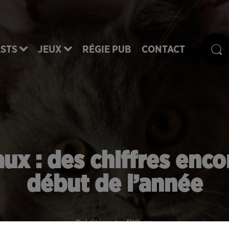
STS
JEUX
RÉGIE PUB
CONTACT
x : des chiffres encor
début de l’année
Crédit image:
PXhere