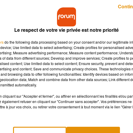
Publié : 30 juillet 2019 à 4h06 par Benoit Hanrot
Contin
Le respect de votre vie privée est notre priorité
ers
do the following data processing based on your consent and/or our legitimate int
device; Use limited data to select advertising; Create profiles for personalised adver
vertising; Measure advertising performance; Measure content performance; Unders
ns of data from different sources; Develop and improve services; Create profiles to 
reuses pour les animaux de compagnie. Cette année
alised content; Use limited data to select content; Ensure security, prevent and detect
jà 8 000 abandons. Un chiffre en très légère baiss
ertising and content; Save and communicate privacy choices. These technologies
and browsing data to offer following functionalities: Identify devices based on infor
eolocation data; Match and combine data from other data sources; Link different de
nsmitted automatically.
 début de l'été, plus de 8 000 animaux ont été recueillis par
la
cliquant sur "Accepter et fermer", ou affiner en sélectionnant les finalités et/ou pa
irresponsable et pas assez réfléchie. Parmi les animaux
 également refuser en cliquant sur "Continuer sans accepter". Vos préférences ne 
tre à jour vos choix, ou retirer votre consentement à tout moment via le lien "Gérer 
ns. De son côté,
la Fondation 30 millions d'amis
avait déjà alerté
mpagne de sensibilisation. Elle estime que le pays est le