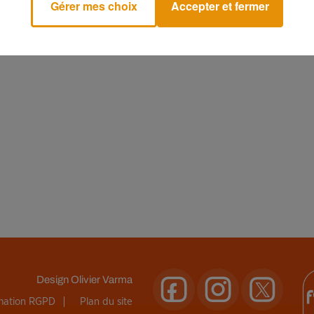
Gérer mes choix
Accepter et fermer
Design
Olivier Varma
rmation RGPD
Plan du site