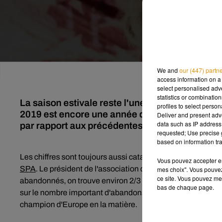
We and
our (447) partn
access information on a 
select personalised ad
statistics or combinatio
La saison estivale reste l'une des plus dange
profiles to select person
2019 est encore une année désastreuse avec dé
Deliver and present adv
data such as IP address 
par rapport aux précédentes années.
requested; Use precise g
based on information tra
Les chiffres sont toujours aussi catastrophiques. Depuis le
Vous pouvez accepter en 
SPA
. Le président de l'association dénonce une adoption 
mes choix". Vous pouvez
ce site. Vous pouvez met
abandonnés, on trouve environ 2/3 de chats et 1/3 de chie
bas de chaque page.
sur le nombre important d'abandons en France dans une ca
champion d'Europe en la matière.