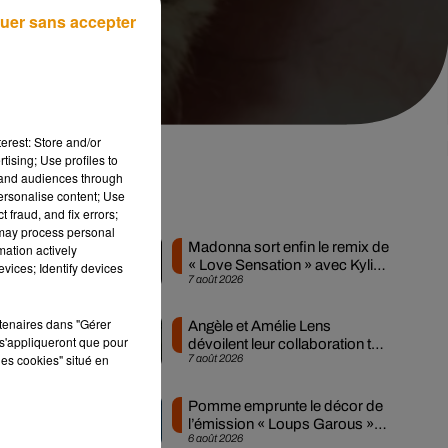
uer sans accepter
erest: Store and/or
tising; Use profiles to
tand audiences through
personalise content; Use
Musique
 fraud, and fix errors;
e
 may process personal
Madonna sort enfin le remix de
mation actively
« Love Sensation » avec Kylie
vices; Identify devices
7 août 2026
Minogue
rtenaires dans "Gérer
Angèle et Amélie Lens
s'appliqueront que pour
dévoilent leur collaboration tant
les cookies" situé en
7 août 2026
attendue
Pomme emprunte le décor de
l’émission « Loups Garous »
6 août 2026
pour son...