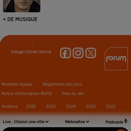
+ DE MUSIQUE
Design
Olivier Varma
Mentions légales
Règlements des jeux
Notice d’information RGPD
Plan du site
Archives
2026
2025
2024
2023
2022
Live :
Choisir une ville
Webradios
Podcasts