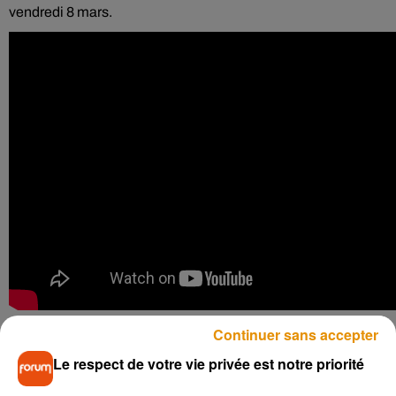
vendredi 8 mars.
Continuer sans accepter
Le chapitre 1 du film
After
reprend les ingrédients qui ont fait
le succès de son prédécesseur,
50 nuances de Grey
. Sur ce
Le respect de votre vie privée est notre priorité
trailer inédit, on peut donc apercevoir le quotidien de Tessa