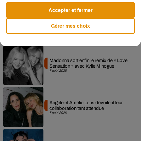
pimentées des deux héros sur grand écran.
Accepter et fermer
Gérer mes choix
Musique
Madonna sort enfin le remix de « Love
Sensation » avec Kylie Minogue
7 août 2026
Angèle et Amélie Lens dévoilent leur
collaboration tant attendue
7 août 2026