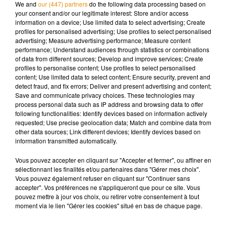
qui est promise à un avenir tracé, une vie bien rangée, une
We and
our (447) partners
do the following data processing based on
your consent and/or our legitimate interest: Store and/or access
brillante carrière et un mariage tranquille avec son fiancé de
information on a device; Use limited data to select advertising; Create
toujours. Mais c'était sans compter sa rencontre avec Hardin,
profiles for personalised advertising; Use profiles to select personalised
à son arrivée à l'université, qui va bousculer cette existence
advertising; Measure advertising performance; Measure content
performance; Understand audiences through statistics or combinations
paisible. Provocateur, grossier, limite détestable, Hardin est
of data from different sources; Develop and improve services; Create
aux antipodes de Tessa. Et pourtant, l'alchimie opère entre
profiles to personalise content; Use profiles to select personalised
les deux personnages interprétés par Josephine Langford (la
content; Use limited data to select content; Ensure security, prevent and
detect fraud, and fix errors; Deliver and present advertising and content;
sœur de Katherine, la star de
13 Reasons Why
) et Hero
Save and communicate privacy choices. These technologies may
Fiennes.
process personal data such as IP address and browsing data to offer
following functionalities: Identify devices based on information actively
Si ce nouveau film vise davantage les teenagers, les plus
requested; Use precise geolocation data; Match and combine data from
âgés pourront néanmoins prendre plaisir à revoir certains
other data sources; Link different devices; Identify devices based on
information transmitted automatically.
acteurs des années 90. En effet, Selma Blair, de
Sex
Intentions
, campe la mère ultra protectrice de Tessa tandis
Vous pouvez accepter en cliquant sur "Accepter et fermer", ou affiner en
que Peter Gallagher, de
Newport Beach
, incarne le père de
sélectionnant les finalités et/ou partenaires dans "Gérer mes choix".
Hardin. La belle-mère du jeune homme sera quant à elle
Vous pouvez également refuser en cliquant sur "Continuer sans
accepter". Vos préférences ne s'appliqueront que pour ce site. Vous
interprétée par Jennifer Beals, de
Flashdance
. Après 4 à 5
pouvez mettre à jour vos choix, ou retirer votre consentement à tout
ans de préparation du film et 1mn45 de bande-annonce pour
moment via le lien "Gérer les cookies" situé en bas de chaque page.
les tenir en haleine, les fans de la saga
After
devront encore
patienter un mois et demi pour (re)découvrir les aventures