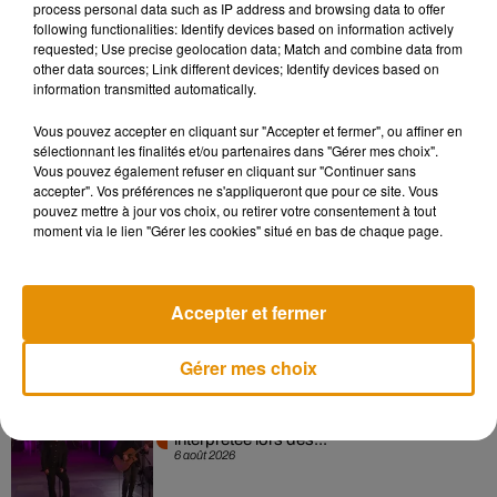
chambres d’hôtel, et ce sans restriction
. De son côté, le
process personal data such as IP address and browsing data to offer
following functionalities: Identify devices based on information actively
Défenseur des droits a précisé au journal
Le Figaro
que
requested; Use precise geolocation data; Match and combine data from
"
mettre en place de telles restrictions n’est pas, en soi,
other data sources; Link different devices; Identify devices based on
discriminatoire".
information transmitted automatically.
Vous pouvez accepter en cliquant sur "Accepter et fermer", ou affiner en
sélectionnant les finalités et/ou partenaires dans "Gérer mes choix".
Vous pouvez également refuser en cliquant sur "Continuer sans
Musique
accepter". Vos préférences ne s'appliqueront que pour ce site. Vous
pouvez mettre à jour vos choix, ou retirer votre consentement à tout
moment via le lien "Gérer les cookies" situé en bas de chaque page.
Pomme emprunte le décor de l’émission
« Loups Garous » pour son...
Accepter et fermer
6 août 2026
Gérer mes choix
La version réécrite de « Beautiful Day »
interprétée lors des...
6 août 2026