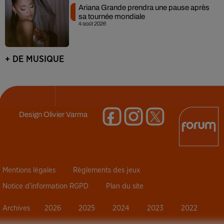
Ariana Grande prendra une pause après
sa tournée mondiale
4 août 2026
+ DE MUSIQUE
Design
Olivier Varma
Mentions légales
Règlements des jeux
Notice d’information RGPD
Plan du site
Archives
2026
2025
2024
2023
2022