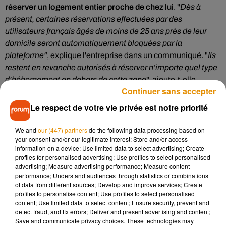
réserver un logement entier proche de chez lui
. "
Dès à
présent, certaines réservations effectuées par des
utilisateurs français âgés de moins de 25 ans près de leur
domicile seront automatiquement bloquées par la
plateforme"
, explique l'entreprise dans un communiqué. "
Ils
restent en revanche autorisés à réserver n’importe quel type
d’hébergement en dehors de cette zone
", ajoute-t-elle.
Continuer sans accepter
Empêcher les soirées
Le respect de votre vie privée est notre priorité
Cette mesure restrictive avait déjà été employée
We and
our (447) partners
do the following data processing based on
auparavant
aux États-Unis et au Canada et elle a "
montré
your consent and/or our legitimate interest: Store and/or access
une baisse significative du nombre de soirées non
information on a device; Use limited data to select advertising; Create
autorisées"
organisées par les moins de 25 ans, a expliqué
profiles for personalised advertising; Use profiles to select personalised
advertising; Measure advertising performance; Measure content
Airbnb. Si la plateforme
n’a donné aucune précision sur les
performance; Understand audiences through statistics or combinations
conditions de blocage liées à la proximité géographique
of data from different sources; Develop and improve services; Create
entre une location et le lieu de résidence de l’utilisateur, elle
profiles to personalise content; Use profiles to select personalised
content; Use limited data to select content; Ensure security, prevent and
affirme que
les jeunes de moins de 25 ans peuvent
detect fraud, and fix errors; Deliver and present advertising and content;
néanmoins réserver
des chambres chez l’habitant ou des
Save and communicate privacy choices. These technologies may