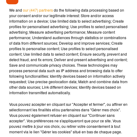
insulté. Deux de ses collègues ont voulu le couvrir en
We and
our (447) partners
do the following data processing based on
modifiant la vérité dans leurs procès-verbaux. Ils ont écopé
your consent and/or our legitimate interest: Store and/or access
information on a device; Use limited data to select advertising; Create
d’un simple rappel à la loi.
profiles for personalised advertising; Use profiles to select personalised
advertising; Measure advertising performance; Measure content
performance; Understand audiences through statistics or combinations
of data from different sources; Develop and improve services; Create
profiles to personalise content; Use profiles to select personalised
Musique
content; Use limited data to select content; Ensure security, prevent and
detect fraud, and fix errors; Deliver and present advertising and content;
Save and communicate privacy choices. These technologies may
process personal data such as IP address and browsing data to offer
Madonna sort enfin le remix de « Love
following functionalities: Identify devices based on information actively
Sensation » avec Kylie Minogue
requested; Use precise geolocation data; Match and combine data from
7 août 2026
other data sources; Link different devices; Identify devices based on
information transmitted automatically.
Vous pouvez accepter en cliquant sur "Accepter et fermer", ou affiner en
sélectionnant les finalités et/ou partenaires dans "Gérer mes choix".
Vous pouvez également refuser en cliquant sur "Continuer sans
Angèle et Amélie Lens dévoilent leur
accepter". Vos préférences ne s'appliqueront que pour ce site. Vous
collaboration tant attendue
7 août 2026
pouvez mettre à jour vos choix, ou retirer votre consentement à tout
moment via le lien "Gérer les cookies" situé en bas de chaque page.