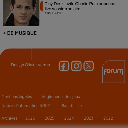
Tiny Desk invite Charlie Puth pour une
live session solaire
4 août 2026
+ DE MUSIQUE
Design
Olivier Varma
Mentions légales
Règlements des jeux
Notice d’information RGPD
Plan du site
Archives
2026
2025
2024
2023
2022