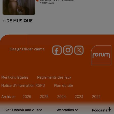
4 août 2026
+ DE MUSIQUE
Design
Olivier Varma
Mentions légales
Règlements des jeux
Notice d’information RGPD
Plan du site
Archives
2026
2025
2024
2023
2022
Live :
Choisir une ville
Webradios
Podcasts