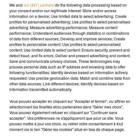
les lignes de seconde couronne 33 à 39, 41, 43 et 46. Plus de
We and
our (447) partners
do the following data processing based on
your consent and/or our legitimate interest: Store and/or access
détails sur le site
irigo.fr
information on a device; Use limited data to select advertising; Create
profiles for personalised advertising; Use profiles to select personalised
advertising; Measure advertising performance; Measure content
performance; Understand audiences through statistics or combinations
of data from different sources; Develop and improve services; Create
Musique
profiles to personalise content; Use profiles to select personalised
content; Use limited data to select content; Ensure security, prevent and
detect fraud, and fix errors; Deliver and present advertising and content;
Save and communicate privacy choices. These technologies may
Pomme emprunte le décor de l’émission
process personal data such as IP address and browsing data to offer
« Loups Garous » pour son...
following functionalities: Identify devices based on information actively
6 août 2026
requested; Use precise geolocation data; Match and combine data from
other data sources; Link different devices; Identify devices based on
information transmitted automatically.
Vous pouvez accepter en cliquant sur "Accepter et fermer", ou affiner en
sélectionnant les finalités et/ou partenaires dans "Gérer mes choix".
La version réécrite de « Beautiful Day »
Vous pouvez également refuser en cliquant sur "Continuer sans
interprétée lors des...
6 août 2026
accepter". Vos préférences ne s'appliqueront que pour ce site. Vous
pouvez mettre à jour vos choix, ou retirer votre consentement à tout
moment via le lien "Gérer les cookies" situé en bas de chaque page.