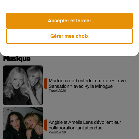
octobre au parc des expositions d’Angers. 9 000 m2 seront
dédiés au festival. Gel hydroalcoolique, respect des
distances de sécurité, et port du masque seront obligatoires.
Accepter et fermer
Gérer mes choix
Musique
Madonna sort enfin le remix de « Love
Sensation » avec Kylie Minogue
7 août 2026
Angèle et Amélie Lens dévoilent leur
collaboration tant attendue
7 août 2026