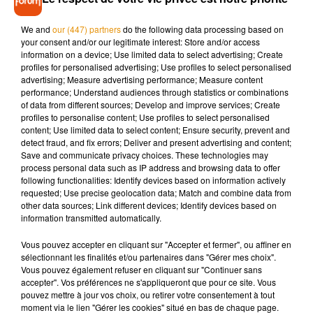
We and
our (447) partners
do the following data processing based on
Parmi les thématiques fortes de cette première édition, on
your consent and/or our legitimate interest: Store and/or access
information on a device; Use limited data to select advertising; Create
retrouvera l’univers d’Harry Potter. Les organisateurs ont
profiles for personalised advertising; Use profiles to select personalised
décidé de dédier toute une partie de sa programmation à
advertising; Measure advertising performance; Measure content
l’univers du plus célèbre des sorciers. Expositions et
performance; Understand audiences through statistics or combinations
of data from different sources; Develop and improve services; Create
animations autour du quidditch, avec le club d’Angers
profiles to personalise content; Use profiles to select personalised
Quidditch Club, sont au programme. Mais pas seulement…
content; Use limited data to select content; Ensure security, prevent and
detect fraud, and fix errors; Deliver and present advertising and content;
Save and communicate privacy choices. These technologies may
process personal data such as IP address and browsing data to offer
following functionalities: Identify devices based on information actively
Écouter le podcast
requested; Use precise geolocation data; Match and combine data from
other data sources; Link different devices; Identify devices based on
information transmitted automatically.
Vous pouvez accepter en cliquant sur "Accepter et fermer", ou affiner en
Des concerts, concours de cosplay, et tournois de gaming
sélectionnant les finalités et/ou partenaires dans "Gérer mes choix".
sont également au programme. Toute la programmation est
Vous pouvez également refuser en cliquant sur "Continuer sans
à retrouver
sur le site du festival.
accepter". Vos préférences ne s'appliqueront que pour ce site. Vous
pouvez mettre à jour vos choix, ou retirer votre consentement à tout
L’Angers Geekfest se tiendra, on le rappelle, les 17 et 18
moment via le lien "Gérer les cookies" situé en bas de chaque page.