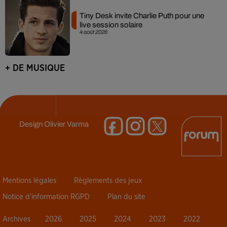
Tiny Desk invite Charlie Puth pour une
live session solaire
4 août 2026
+ DE MUSIQUE
Design
Olivier Varma
Mentions légales
Règlements des jeux
Notice d’information RGPD
Plan du site
Archives
2026
2025
2024
2023
2022