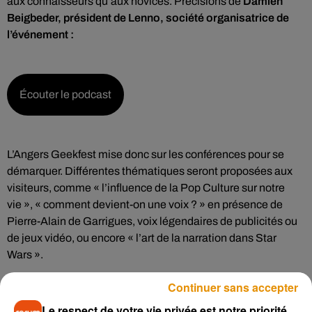
aux connaisseurs qu’aux novices. Précisions de
Damien
Beigbeder, président de Lenno, société organisatrice de
l’événement :
Écouter le podcast
L’Angers Geekfest mise donc sur les conférences pour se
démarquer. Différentes thématiques seront proposées aux
visiteurs, comme « l’influence de la Pop Culture sur notre
vie », « comment devient-on une voix ? » en présence de
Pierre-Alain de Garrigues, voix légendaires de publicités ou
de jeux vidéo, ou encore « l’art de la narration dans Star
Wars ».
Continuer sans accepter
Harry Potter
Le respect de votre vie privée est notre priorité