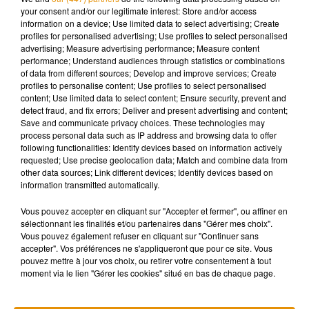
du club de football d’Angers.
your consent and/or our legitimate interest: Store and/or access
information on a device; Use limited data to select advertising; Create
profiles for personalised advertising; Use profiles to select personalised
advertising; Measure advertising performance; Measure content
performance; Understand audiences through statistics or combinations
Musique
of data from different sources; Develop and improve services; Create
profiles to personalise content; Use profiles to select personalised
content; Use limited data to select content; Ensure security, prevent and
detect fraud, and fix errors; Deliver and present advertising and content;
Pomme emprunte le décor de l’émission
Save and communicate privacy choices. These technologies may
« Loups Garous » pour son...
process personal data such as IP address and browsing data to offer
6 août 2026
following functionalities: Identify devices based on information actively
requested; Use precise geolocation data; Match and combine data from
other data sources; Link different devices; Identify devices based on
information transmitted automatically.
Vous pouvez accepter en cliquant sur "Accepter et fermer", ou affiner en
La version réécrite de « Beautiful Day »
sélectionnant les finalités et/ou partenaires dans "Gérer mes choix".
interprétée lors des...
6 août 2026
Vous pouvez également refuser en cliquant sur "Continuer sans
accepter". Vos préférences ne s'appliqueront que pour ce site. Vous
pouvez mettre à jour vos choix, ou retirer votre consentement à tout
moment via le lien "Gérer les cookies" situé en bas de chaque page.
Après le film, bientôt une docu-série sur