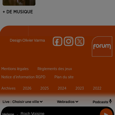
+ DE MUSIQUE
Design
Olivier Varma
Mentions légales
Règlements des jeux
Notice d’information RGPD
Plan du site
Archives
2026
2025
2024
2023
2022
Live :
Choisir une ville
Webradios
Podcasts
Roch Voisine
Helene
-