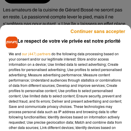
Les amateurs de la cuisine de Gérard Bossé ne seront pas
en reste. Le passionné compte lever le pied, mais il ne
s’arrêtera pas pour autant. « Une île » laissera en effet place
Continuer sans accepter
à une table d’hôte, « Une Presqu’île ». Des activités
culturelles autour du vin, de la gastronomie devraient
Le respect de votre vie privée est notre priorité
également être proposées par le chef :
We and
our (447) partners
do the following data processing based on
your consent and/or our legitimate interest: Store and/or access
information on a device; Use limited data to select advertising; Create
profiles for personalised advertising; Use profiles to select personalised
Écouter le podcast
advertising; Measure advertising performance; Measure content
performance; Understand audiences through statistics or combinations
of data from different sources; Develop and improve services; Create
profiles to personalise content; Use profiles to select personalised
« Une Presqu’île »
devrait ouvrir courant octobre, au même
content; Use limited data to select content; Ensure security, prevent and
detect fraud, and fix errors; Deliver and present advertising and content;
endroit, rue Max Richard à Angers. Rendez-vous donc d’ici
Save and communicate privacy choices. These technologies may
quelques mois pour découvrir ce nouveau projet.
process personal data such as IP address and browsing data to offer
following functionalities: Identify devices based on information actively
requested; Use precise geolocation data; Match and combine data from
other data sources; Link different devices; Identify devices based on