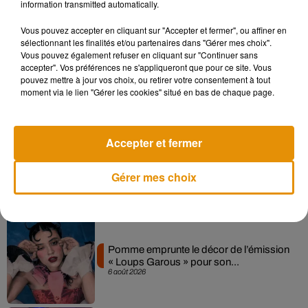
information transmitted automatically.
Musique
Vous pouvez accepter en cliquant sur "Accepter et fermer", ou affiner en
sélectionnant les finalités et/ou partenaires dans "Gérer mes choix".
Vous pouvez également refuser en cliquant sur "Continuer sans
Madonna sort enfin le remix de « Love
accepter". Vos préférences ne s'appliqueront que pour ce site. Vous
Sensation » avec Kylie Minogue
pouvez mettre à jour vos choix, ou retirer votre consentement à tout
7 août 2026
moment via le lien "Gérer les cookies" situé en bas de chaque page.
Accepter et fermer
Angèle et Amélie Lens dévoilent leur
collaboration tant attendue
Gérer mes choix
7 août 2026
Pomme emprunte le décor de l’émission
« Loups Garous » pour son...
6 août 2026