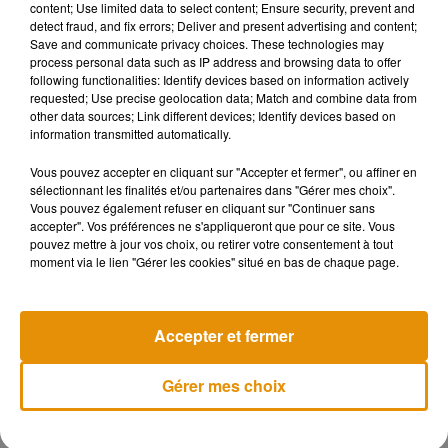
content; Use limited data to select content; Ensure security, prevent and
detect fraud, and fix errors; Deliver and present advertising and content;
Save and communicate privacy choices. These technologies may
process personal data such as IP address and browsing data to offer
En octobre prochain, le réseau de transports va également
following functionalities: Identify devices based on information actively
requested; Use precise geolocation data; Match and combine data from
lancer le service « Irigo Pro », afin d’accompagner les
other data sources; Link different devices; Identify devices based on
entreprises du territoire dans leur plan de mobilité. Plus
information transmitted automatically.
d’infos
sur le site d’Irigo.
Vous pouvez accepter en cliquant sur "Accepter et fermer", ou affiner en
sélectionnant les finalités et/ou partenaires dans "Gérer mes choix".
Vous pouvez également refuser en cliquant sur "Continuer sans
accepter". Vos préférences ne s'appliqueront que pour ce site. Vous
pouvez mettre à jour vos choix, ou retirer votre consentement à tout
moment via le lien "Gérer les cookies" situé en bas de chaque page.
Musique
Accepter et fermer
Madonna sort enfin le remix de « Love
Sensation » avec Kylie Minogue
Gérer mes choix
7 août 2026