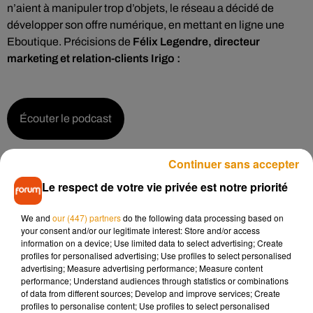
n’aient à manipuler trop d’objets, le réseau a décidé de
développer son offre numérique, en mettant en ligne une
Eboutique. Précisions de
Félix Legendre, directeur
marketing et relation-clients Irigo :
Écouter le podcast
Continuer sans accepter
Deux services restent toutefois suspendus, à savoir celui
Le respect de votre vie privée est notre priorité
d’Irigo Nuit et les navettes du SCO d’Angers pour les
supporters. En revanche, trois nouveaux circuits scolaires
We and
our (447) partners
do the following data processing based on
sont proposés pour les enfants, et des nouveaux itinéraires
your consent and/or our legitimate interest: Store and/or access
information on a device; Use limited data to select advertising; Create
sont en service sur les lignes 7 et 8 :
profiles for personalised advertising; Use profiles to select personalised
advertising; Measure advertising performance; Measure content
performance; Understand audiences through statistics or combinations
of data from different sources; Develop and improve services; Create
profiles to personalise content; Use profiles to select personalised
Écouter le podcast