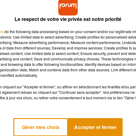
Le respect de votre vie privée est notre priorité
ers
do the following data processing based on your consent and/or our legitimate int
device; Use limited data to select advertising; Create profiles for personalised adver
vertising; Measure advertising performance; Measure content performance; Unders
ns of data from different sources; Develop and improve services; Create profiles to 
alised content; Use limited data to select content; Ensure security, prevent and detect
ertising and content; Save and communicate privacy choices. These technologies
and browsing data to offer following functionalities: Identify devices based on infor
eolocation data; Match and combine data from other data sources; Link different de
nsmitted automatically.
cliquant sur "Accepter et fermer", ou affiner en sélectionnant les finalités et/ou pa
 également refuser en cliquant sur "Continuer sans accepter". Vos préférences ne 
tre à jour vos choix, ou retirer votre consentement à tout moment via le lien "Gérer 
Gérer mes choix
Accepter et fermer