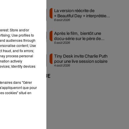
La version réécrite de
« Beautiful Day » interprétée
6 août 2026
lors des...
erest: Store and/or
Après le film, bientôt une
tising; Use profiles to
docu-série sur le père de
tand audiences through
5 août 2026
Michael Jackson
personalise content; Use
 fraud, and fix errors;
 may process personal
Tiny Desk invite Charlie Puth
mation actively
pour une live session solaire
vices; Identify devices
4 août 2026
+ DE MUSIQUE
rtenaires dans "Gérer
s'appliqueront que pour
les cookies" situé en