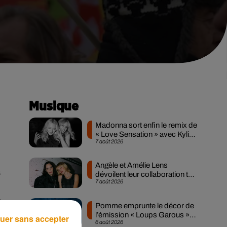
Musique
Madonna sort enfin le remix de
« Love Sensation » avec Kylie
7 août 2026
Minogue
Angèle et Amélie Lens
s
dévoilent leur collaboration tant
7 août 2026
attendue
à
Pomme emprunte le décor de
l’émission « Loups Garous »
uer sans accepter
6 août 2026
pour son...