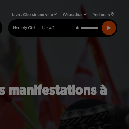
Live :
Choisir une ville
Webradios
Podcasts
Ub 40
-
Homely Girl
s manifestations à