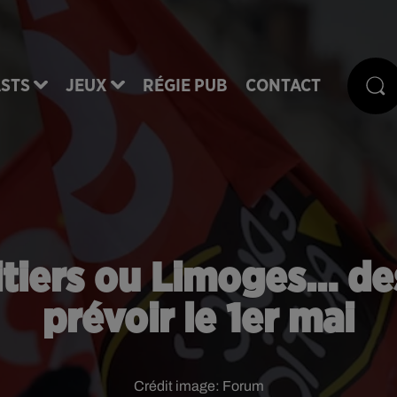
STS
JEUX
RÉGIE PUB
CONTACT
itiers ou Limoges… de
prévoir le 1er mai
Crédit image:
Forum