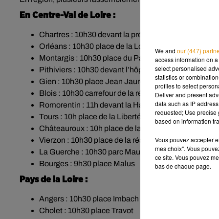
En Centre-Val de Loire :
Chartres : 10h30 devant la préfecture
Orléans : 10h30 place de la Loire
We and
our (447) partn
Montargis : 10h30 place du Patis
access information on a 
select personalised ad
Pithiviers : 10h30 devant l’hôpital
statistics or combinatio
Gien : 10h30 place Jean Jaurès
profiles to select person
Blois : 10h30 carrefour de la résistance
Deliver and present adv
data such as IP address 
Romorentin : 11h devant la Halle
requested; Use precise g
Tours : 10h place de la Liberté
based on information tra
Châteauroux : 10h place de la République
Vous pouvez accepter en 
Vierzon : 10h30 place de la résistance
mes choix". Vous pouvez
La Guerche : 10h30 parc Maurice Fuselier
ce site. Vous pouvez met
Bourges : 9h30 place Malus
bas de chaque page.
Pays de la Loire :
Angers : 10h30 place Imbach
Cholet : 10h30 place Travot