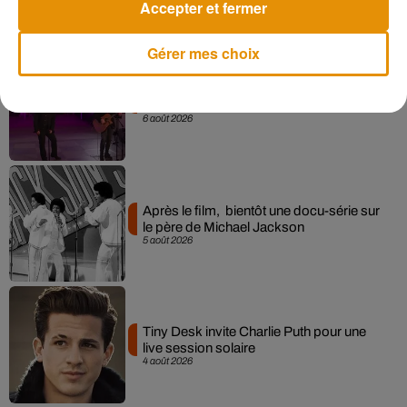
Accepter et fermer
Gérer mes choix
La version réécrite de « Beautiful Day »
interprétée lors des...
6 août 2026
Après le film, bientôt une docu-série sur
le père de Michael Jackson
5 août 2026
Tiny Desk invite Charlie Puth pour une
live session solaire
4 août 2026