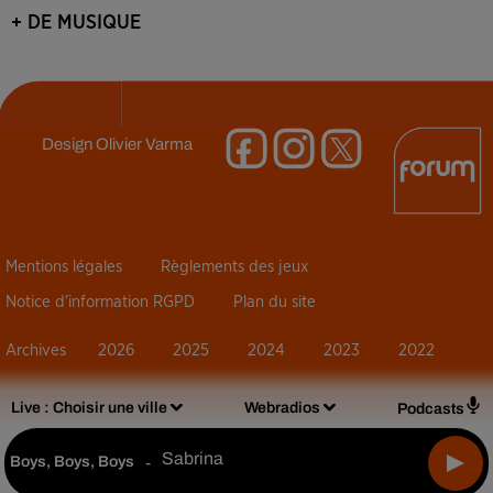
+ DE MUSIQUE
Design
Olivier Varma
Mentions légales
Règlements des jeux
Notice d’information RGPD
Plan du site
Archives
2026
2025
2024
2023
2022
Live :
Choisir une ville
Webradios
Podcasts
Sabrina
Boys, Boys, Boys
-