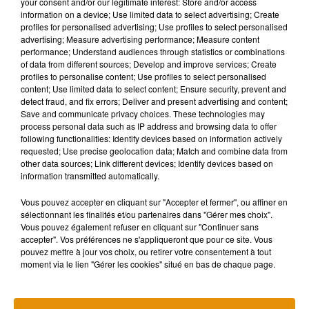
your consent and/or our legitimate interest: Store and/or access
information on a device; Use limited data to select advertising; Create
profiles for personalised advertising; Use profiles to select personalised
advertising; Measure advertising performance; Measure content
Musique
performance; Understand audiences through statistics or combinations
of data from different sources; Develop and improve services; Create
profiles to personalise content; Use profiles to select personalised
content; Use limited data to select content; Ensure security, prevent and
detect fraud, and fix errors; Deliver and present advertising and content;
Madonna sort enfin le remix de « Love
Save and communicate privacy choices. These technologies may
Sensation » avec Kylie Minogue
7 août 2026
process personal data such as IP address and browsing data to offer
following functionalities: Identify devices based on information actively
requested; Use precise geolocation data; Match and combine data from
other data sources; Link different devices; Identify devices based on
information transmitted automatically.
Angèle et Amélie Lens dévoilent leur
Vous pouvez accepter en cliquant sur "Accepter et fermer", ou affiner en
collaboration tant attendue
sélectionnant les finalités et/ou partenaires dans "Gérer mes choix".
7 août 2026
Vous pouvez également refuser en cliquant sur "Continuer sans
accepter". Vos préférences ne s'appliqueront que pour ce site. Vous
pouvez mettre à jour vos choix, ou retirer votre consentement à tout
moment via le lien "Gérer les cookies" situé en bas de chaque page.
Pomme emprunte le décor de l’émission
« Loups Garous » pour son...
6 août 2026