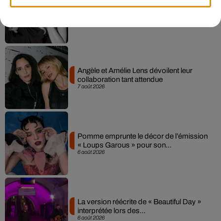
Madonna sort enfin le remix de « Love
Sensation » avec Kylie Minogue
7 août 2026
Angèle et Amélie Lens dévoilent leur
collaboration tant attendue
7 août 2026
Pomme emprunte le décor de l’émission
« Loups Garous » pour son...
6 août 2026
La version réécrite de « Beautiful Day »
interprétée lors des...
6 août 2026