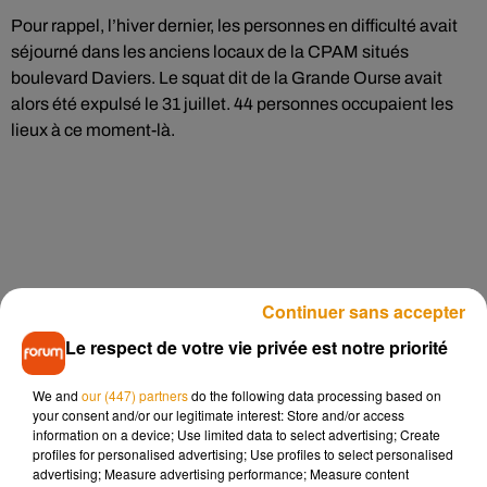
Pour rappel, l’hiver dernier, les personnes en difficulté avait
séjourné dans les anciens locaux de la CPAM situés
boulevard Daviers. Le squat dit de la Grande Ourse avait
alors été expulsé le 31 juillet. 44 personnes occupaient les
lieux à ce moment-là.
Continuer sans accepter
Le respect de votre vie privée est notre priorité
We and
our (447) partners
do the following data processing based on
your consent and/or our legitimate interest: Store and/or access
information on a device; Use limited data to select advertising; Create
profiles for personalised advertising; Use profiles to select personalised
advertising; Measure advertising performance; Measure content