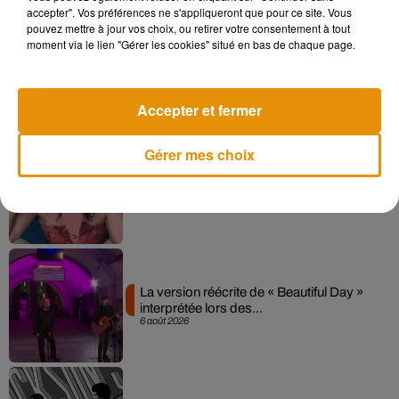
accepter". Vos préférences ne s'appliqueront que pour ce site. Vous
pouvez mettre à jour vos choix, ou retirer votre consentement à tout
moment via le lien "Gérer les cookies" situé en bas de chaque page.
Angèle et Amélie Lens dévoilent leur
collaboration tant attendue
7 août 2026
Accepter et fermer
Gérer mes choix
Pomme emprunte le décor de l’émission
« Loups Garous » pour son...
6 août 2026
La version réécrite de « Beautiful Day »
interprétée lors des...
6 août 2026