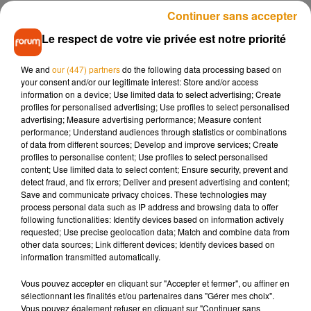
France 3 Nouvelle-Aquitaine
, à la place de cette énième
Continuer sans accepter
opération commerciale, ils organisent leur « White Friday ».
Le respect de votre vie privée est notre priorité
Plutôt que des promotions vendredi et samedi, les boutiques
participantes s’engagent à reverser 10 à 20% du chiffre
We and
our (447) partners
do the following data processing based on
d’affaires de ces deux journées à des associations. Une
your consent and/or our legitimate interest: Store and/or access
opération qui vise à mettre en avant le tissu associatif qui
information on a device; Use limited data to select advertising; Create
profiles for personalised advertising; Use profiles to select personalised
vient en aide aux autres. Cette année, l’ADAPEI et
advertising; Measure advertising performance; Measure content
l’association « le droit à mourir dans la dignité » devraient
performance; Understand audiences through statistics or combinations
recevoir une partie des bénéfices de ces journées.
of data from different sources; Develop and improve services; Create
profiles to personalise content; Use profiles to select personalised
content; Use limited data to select content; Ensure security, prevent and
detect fraud, and fix errors; Deliver and present advertising and content;
Save and communicate privacy choices. These technologies may
process personal data such as IP address and browsing data to offer
Musique
following functionalities: Identify devices based on information actively
requested; Use precise geolocation data; Match and combine data from
other data sources; Link different devices; Identify devices based on
information transmitted automatically.
Madonna sort enfin le remix de « Love
Sensation » avec Kylie Minogue
Vous pouvez accepter en cliquant sur "Accepter et fermer", ou affiner en
7 août 2026
sélectionnant les finalités et/ou partenaires dans "Gérer mes choix".
Vous pouvez également refuser en cliquant sur "Continuer sans