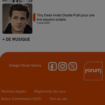
Tiny Desk invite Charlie Puth pour une
live session solaire
4 août 2026
+ DE MUSIQUE
Design
Olivier Varma
Mentions légales
Règlements des jeux
Notice d’information RGPD
Plan du site