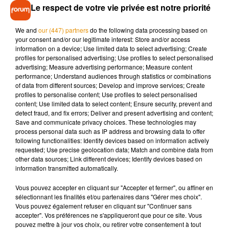
Les pompiers sont rapidement intervenus et ont transporté la
Le respect de votre vie privée est notre priorité
victime dans un état grave à l’hôpital d’Angoulême selon nos
confrères de
La Charente Libre
. La victime, âgée de 28 ans
We and
our (447) partners
do the following data processing based on
aurait été électrisée par sa guitare pendant au moins 4
your consent and/or our legitimate interest: Store and/or access
information on a device; Use limited data to select advertising; Create
minutes et a fait un arrêt cardiaque. Une enquête a été
profiles for personalised advertising; Use profiles to select personalised
ouverte afin de déterminer les causes de ce drame.
advertising; Measure advertising performance; Measure content
performance; Understand audiences through statistics or combinations
of data from different sources; Develop and improve services; Create
profiles to personalise content; Use profiles to select personalised
content; Use limited data to select content; Ensure security, prevent and
Musique
detect fraud, and fix errors; Deliver and present advertising and content;
Save and communicate privacy choices. These technologies may
process personal data such as IP address and browsing data to offer
following functionalities: Identify devices based on information actively
requested; Use precise geolocation data; Match and combine data from
Madonna sort enfin le remix de « Love
other data sources; Link different devices; Identify devices based on
Sensation » avec Kylie Minogue
information transmitted automatically.
7 août 2026
Vous pouvez accepter en cliquant sur "Accepter et fermer", ou affiner en
sélectionnant les finalités et/ou partenaires dans "Gérer mes choix".
Vous pouvez également refuser en cliquant sur "Continuer sans
accepter". Vos préférences ne s'appliqueront que pour ce site. Vous
Angèle et Amélie Lens dévoilent leur
pouvez mettre à jour vos choix, ou retirer votre consentement à tout
collaboration tant attendue