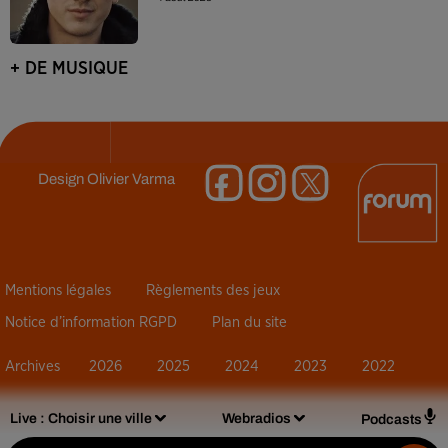
+ DE MUSIQUE
Design
Olivier Varma
Mentions légales
Règlements des jeux
Notice d’information RGPD
Plan du site
Archives
2026
2025
2024
2023
2022
Live :
Choisir une ville
Webradios
Podcasts