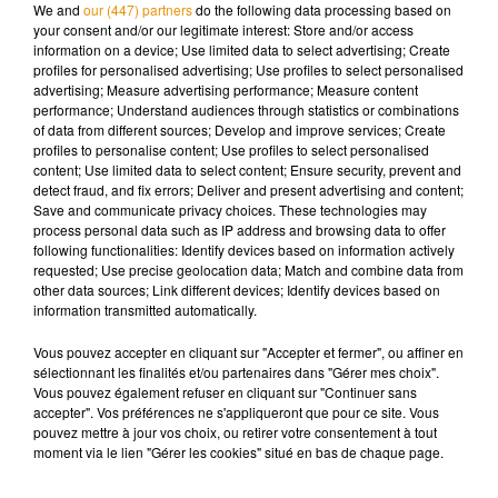
We and
our (447) partners
do the following data processing based on
publique.
your consent and/or our legitimate interest: Store and/or access
information on a device; Use limited data to select advertising; Create
profiles for personalised advertising; Use profiles to select personalised
advertising; Measure advertising performance; Measure content
performance; Understand audiences through statistics or combinations
of data from different sources; Develop and improve services; Create
Musique
profiles to personalise content; Use profiles to select personalised
content; Use limited data to select content; Ensure security, prevent and
detect fraud, and fix errors; Deliver and present advertising and content;
Save and communicate privacy choices. These technologies may
Madonna sort enfin le remix de « Love
process personal data such as IP address and browsing data to offer
Sensation » avec Kylie Minogue
following functionalities: Identify devices based on information actively
7 août 2026
requested; Use precise geolocation data; Match and combine data from
other data sources; Link different devices; Identify devices based on
information transmitted automatically.
Vous pouvez accepter en cliquant sur "Accepter et fermer", ou affiner en
Angèle et Amélie Lens dévoilent leur
sélectionnant les finalités et/ou partenaires dans "Gérer mes choix".
collaboration tant attendue
Vous pouvez également refuser en cliquant sur "Continuer sans
7 août 2026
accepter". Vos préférences ne s'appliqueront que pour ce site. Vous
pouvez mettre à jour vos choix, ou retirer votre consentement à tout
moment via le lien "Gérer les cookies" situé en bas de chaque page.