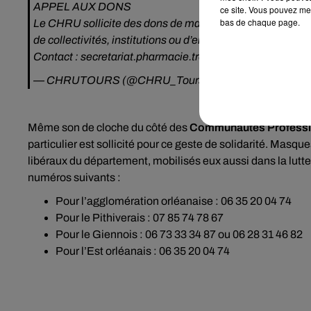
APPEL AUX DONS
ce site. Vous pouvez met
bas de chaque page.
Le CHRU sollicite des dons de masques (masques chirur
de collectivités, institutions ou d’entreprises.
Contact : secretariat.pharmacie.trousseau@chu-tours.fr
— CHRUTOURS (@CHRU_Tours)
March 19, 2020
Même son de cloche du côté des
Communautés Profession
particulier est sollicité pour ce geste de solidarité. Masqu
libéraux du département, mobilisés eux aussi dans la lutte co
numéros suivants :
Pour l’agglomération orléanaise : 06 35 20 04 74
Pour le Pithiverais : 07 85 74 78 67
Pour le Giennois : 06 73 33 34 87 ou 06 28 31 46 82
Pour l’Est orléanais : 06 35 20 04 74