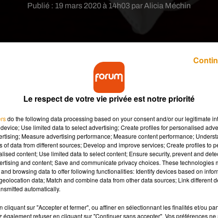
Publié : 19 mars 2020 à 14h03 par Alicia Méchin
Contin
Le respect de votre vie privée est notre priorité
nnelles Territoriales de Santé du Loiret lancent 
olique, à destination des personnels soignants.
ers
do the following data processing based on your consent and/or our legitimate int
device; Use limited data to select advertising; Create profiles for personalised adver
vertising; Measure advertising performance; Measure content performance; Unders
, institutions ou entreprises pour faire face à l’épidémie de
ns of data from different sources; Develop and improve services; Create profiles to 
alised content; Use limited data to select content; Ensure security, prevent and detect
sques chirurgicaux et FFP2, et du gel hydroalcoolique. Toute
ertising and content; Save and communicate privacy choices. These technologies
e, est à invitée à contacter le CHRU par mail à
and browsing data to offer following functionalities: Identify devices based on infor
eolocation data; Match and combine data from other data sources; Link different de
nsmitted automatically.
cliquant sur "Accepter et fermer", ou affiner en sélectionnant les finalités et/ou pa
 également refuser en cliquant sur "Continuer sans accepter". Vos préférences ne 