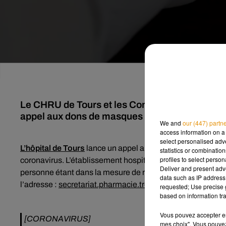
Le CHRU de Tours et les Communautés Professio
appel aux dons de masques et de gel hydroalco
We and
our (447) partn
access information on a 
select personalised ad
L’hôpital de Tours
lance un appel aux dons aux collectivités
statistics or combinatio
profiles to select person
coronavirus. L’établissement hospitalier recherche des ma
Deliver and present adv
personne étant dans la mesure de répondre à cette demand
data such as IP address 
l’adresse :
secretariat.pharmacie.trousseau@chu-tours.fr
.
requested; Use precise g
based on information tra
Vous pouvez accepter en 
[CORONAVIRUS]
mes choix". Vous pouvez