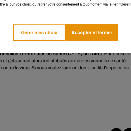
tre à jour vos choix, ou retirer votre consentement à tout moment via le lien "Gérer 
gicaux ou FFP2) et de Solutions hydroalcooliques en provenan
pic.twitter.com/J1AzavasgJ
Gérer mes choix
Accepter et fermer
nelles Territoriales de Santé (CPTS) du Loiret
. Entreprise o
es et gels seront alors redistribués aux professionnels de santé
ntre le virus. Si vous voulez faire un don, il suffit d'appeler les