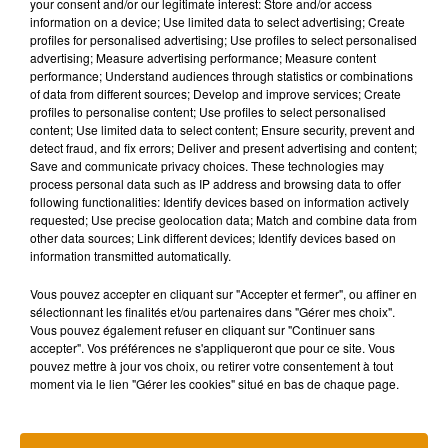
your consent and/or our legitimate interest: Store and/or access
information on a device; Use limited data to select advertising; Create
profiles for personalised advertising; Use profiles to select personalised
advertising; Measure advertising performance; Measure content
Musique
performance; Understand audiences through statistics or combinations
of data from different sources; Develop and improve services; Create
profiles to personalise content; Use profiles to select personalised
content; Use limited data to select content; Ensure security, prevent and
detect fraud, and fix errors; Deliver and present advertising and content;
Pomme emprunte le décor de l’émission
Save and communicate privacy choices. These technologies may
« Loups Garous » pour son...
6 août 2026
process personal data such as IP address and browsing data to offer
following functionalities: Identify devices based on information actively
requested; Use precise geolocation data; Match and combine data from
other data sources; Link different devices; Identify devices based on
information transmitted automatically.
La version réécrite de « Beautiful Day »
Vous pouvez accepter en cliquant sur "Accepter et fermer", ou affiner en
interprétée lors des...
sélectionnant les finalités et/ou partenaires dans "Gérer mes choix".
6 août 2026
Vous pouvez également refuser en cliquant sur "Continuer sans
accepter". Vos préférences ne s'appliqueront que pour ce site. Vous
pouvez mettre à jour vos choix, ou retirer votre consentement à tout
moment via le lien "Gérer les cookies" situé en bas de chaque page.
Après le film, bientôt une docu-série sur
le père de Michael Jackson
5 août 2026