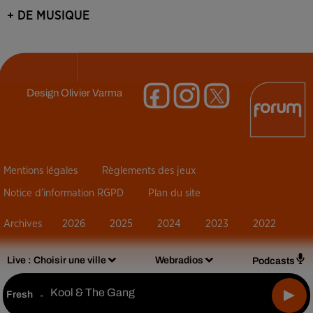
+ DE MUSIQUE
Design
Olivier Varma
Mentions légales
Règlements des jeux
Notice d’information RGPD
Plan du site
Archives
2026
2025
2024
2023
2022
Live :
Choisir une ville
Webradios
Podcasts
Kool & The Gang
Fresh
-