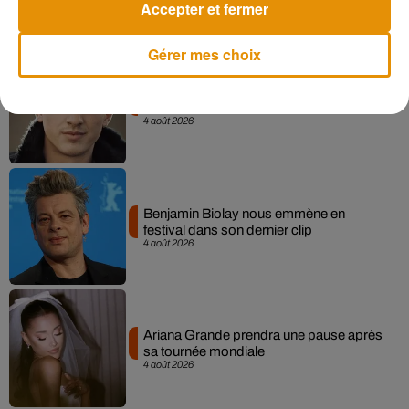
Accepter et fermer
Gérer mes choix
Tiny Desk invite Charlie Puth pour une
live session solaire
4 août 2026
Benjamin Biolay nous emmène en
festival dans son dernier clip
4 août 2026
Ariana Grande prendra une pause après
sa tournée mondiale
4 août 2026