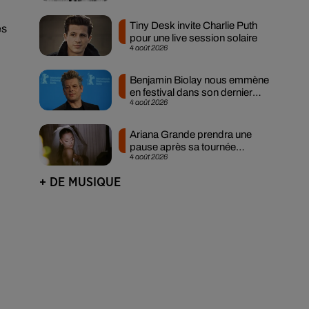
Tiny Desk invite Charlie Puth
es
pour une live session solaire
4 août 2026
Benjamin Biolay nous emmène
en festival dans son dernier
4 août 2026
clip
Ariana Grande prendra une
pause après sa tournée
4 août 2026
mondiale
+ DE MUSIQUE