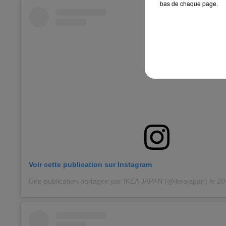
bas de chaque page.
Voir cette publication sur Instagram
Une publication partagée par IKEA JAPAN (@ikeajapan)
le
20 