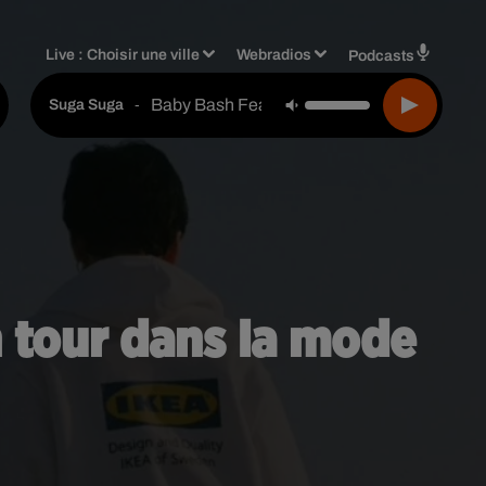
Live :
Choisir une ville
Webradios
Podcasts
Baby Bash Feat. Frankie J.
-
Suga Suga
n tour dans la mode