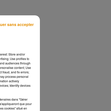
uer sans accepter
erest: Store and/or
tising; Use profiles to
tand audiences through
personalise content; Use
 fraud, and fix errors;
 may process personal
mation actively
vices; Identify devices
rtenaires dans "Gérer
s'appliqueront que pour
les cookies" situé en