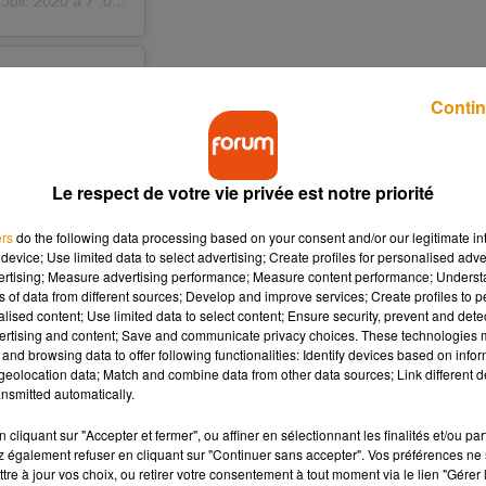
Juil. 2020 à 7 :00 PDT
Contin
Le respect de votre vie privée est notre priorité
ers
do the following data processing based on your consent and/or our legitimate int
device; Use limited data to select advertising; Create profiles for personalised adver
vertising; Measure advertising performance; Measure content performance; Unders
ns of data from different sources; Develop and improve services; Create profiles to 
alised content; Use limited data to select content; Ensure security, prevent and detect
ertising and content; Save and communicate privacy choices. These technologies
and browsing data to offer following functionalities: Identify devices based on infor
eolocation data; Match and combine data from other data sources; Link different de
nsmitted automatically.
cliquant sur "Accepter et fermer", ou affiner en sélectionnant les finalités et/ou pa
Juil. 2020 à 7 :00 PDT
 également refuser en cliquant sur "Continuer sans accepter". Vos préférences ne 
tre à jour vos choix, ou retirer votre consentement à tout moment via le lien "Gérer 