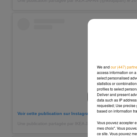
Une publication partagée par IKEA JAPAN (@ikeajapan)
le
20 
We and
our (447) partn
access information on a 
select personalised ad
statistics or combinatio
profiles to select person
Deliver and present adv
data such as IP address 
requested; Use precise g
based on information tra
Voir cette publication sur Instagram
Vous pouvez accepter en 
Une publication partagée par IKEA JAPAN (@ikeajapan)
le
20 
mes choix". Vous pouvez
ce site. Vous pouvez met