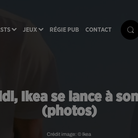
STS
JEUX
RÉGIE PUB
CONTACT
idl, Ikea se lance à so
(photos)
Crédit image:
© Ikea