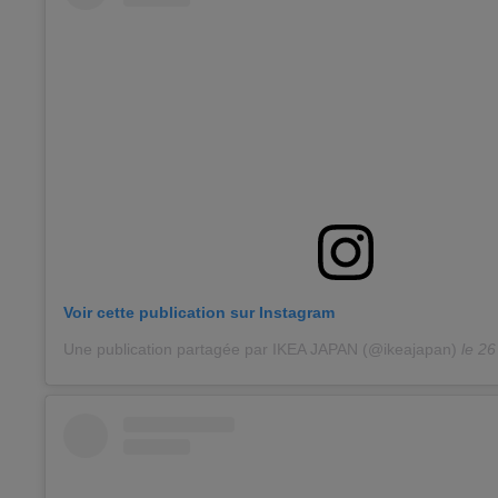
Voir cette publication sur Instagram
Une publication partagée par IKEA JAPAN (@ikeajapan)
le
26 