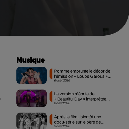
Musique
Pomme emprunte le décor de
l’émission « Loups Garous »
6 août 2026
pour son...
à
La version réécrite de
n
« Beautiful Day » interprétée
6 août 2026
lors des...
Après le film, bientôt une
docu-série sur le père de
5 août 2026
Michael Jackson