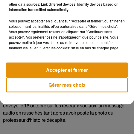
other data sources; Link different devices; Identify devices based on
fille.
information transmitted automatically.
Deux amis de l'assaillant, Naïm B. et Azim E., ont également
Vous pouvez accepter en cliquant sur "Accepter et fermer", ou affiner en
sélectionnant les finalités et/ou partenaires dans "Gérer mes choix".
été placés en détention provisoire, soupçonnés de
Vous pouvez également refuser en cliquant sur "Continuer sans
complicité pour avoir accompagné Anzorov acheter un
accepter". Vos préférences ne s'appliqueront que pour ce site. Vous
couteau, puis pour le second de l'avoir convoyé de sa ville
pouvez mettre à jour vos choix, ou retirer votre consentement à tout
moment via le lien "Gérer les cookies" situé en bas de chaque page.
d'Evreux vers l'Ile-de-France.
Une troisième relation du terroriste, Yussuf C., est poursuivi
Accepter et fermer
pour "association de malfaiteurs terroriste criminelle" et
également incarcéré.
Gérer mes choix
L'enquête explore également la piste de liens entre le tueur
et au moins un jihadiste russophone en Syrie. Anzorov avait
envoyé le 16 octobre sur les réseaux sociaux, un message
audio en russe hésitant après avoir posté la photo du
professeur d'histoire décapité.