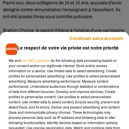
Parmi eux, deux collégiens de 14 et 15 ans, accusés d'avoir
désigné contre rémunération l'enseignant à l'assaillant. Ils
ont été laissés libres sous contrôle judiciaire.
Brahim Chnina, le parent d'élève à l'origine d'une campagne
Continuer sans accepter
de dénigrement de Samuel Paty, et le militant islamiste qui
l'avait soutenu, Abdelhakim Sefrioui, sont également
Le respect de votre vie privée est notre priorité
poursuivis pour "complicité".
We and
our (447) partners
do the following data processing based on
Placés en détention provisoire, ils sont accusés d'avoir
your consent and/or our legitimate interest: Store and/or access
information on a device; Use limited data to select advertising; Create
"nommément désigné comme une cible sur les réseaux
profiles for personalised advertising; Use profiles to select personalised
sociaux le professeur d'histoire-géographie "au moyen d'une
advertising; Measure advertising performance; Measure content
manœuvre et d'une réinterprétation des faits", selon le
performance; Understand audiences through statistics or combinations
of data from different sources; Develop and improve services; Create
procureur antiterroriste Jean-François Ricard.
profiles to personalise content; Use profiles to select personalised
content; Use limited data to select content; Ensure security, prevent and
Le jeune terroriste avait contacté M. Chnina, qui assure
detect fraud, and fix errors; Deliver and present advertising and content;
Save and communicate privacy choices. These technologies may
n'avoir eu aucune idée de son projet, à la suite des vidéos
process personal data such as IP address and browsing data to offer
publiées par ce père de famille qui accusait le professeur de
following functionalities: Identify devices based on information actively
"discrimination" envers les collégiens musulmans, dont sa
requested; Use precise geolocation data; Match and combine data from