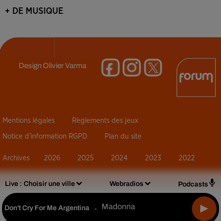
+ DE MUSIQUE
Design
Olivier Varma
Mentions légales
Règlements des jeux
Notice d’information RGPD
Plan du site
Archives
2026
2025
2024
2023
2022
Live :
Choisir une ville
Webradios
Podcasts
Madonna
Don't Cry For Me Argentina
-