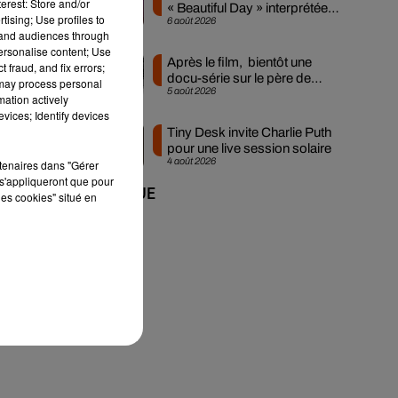
erest: Store and/or
« Beautiful Day » interprétée
tising; Use profiles to
6 août 2026
lors des...
tand audiences through
personalise content; Use
Après le film, bientôt une
 fraud, and fix errors;
docu-série sur le père de
 may process personal
5 août 2026
Michael Jackson
mation actively
vices; Identify devices
Tiny Desk invite Charlie Puth
a
pour une live session solaire
4 août 2026
rtenaires dans "Gérer
s'appliqueront que pour
+ DE MUSIQUE
les cookies" situé en
re