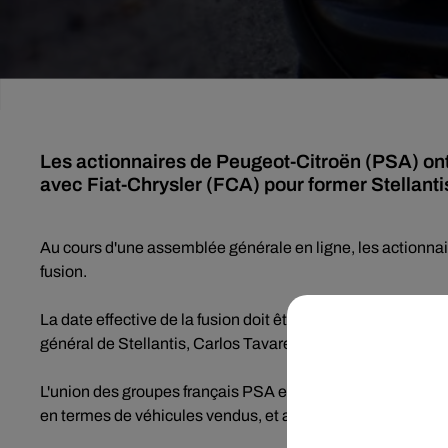
Les actionnaires de Peugeot-Citroën (PSA) ont 
avec Fiat-Chrysler (FCA) pour former Stellanti
Au cours d'une assemblée générale en ligne, les actionnair
fusion.
La date effective de la fusion doit être annoncée "très rapi
général de Stellantis, Carlos Tavares.
L'union des groupes français PSA et italo-américain FCA
en termes de véhicules vendus, et au troisième en chiffre d