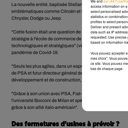
We and
our (447) partn
La nouvelle entité, baptisée Stellantis, comptera plus de
access information on a 
select personalised ad
emblématiques comme Citroën et Maserati (déjà brièvement
statistics or combinatio
Chrysler, Dodge ou Jeep.
profiles to select person
Deliver and present adv
data such as IP address 
"Cette fusion était une question de survie, et ça vaut pou
requested; Use precise g
stratégie à l'école de commerce de Polytechnique à Milan
based on information tra
technologiques et stratégiques" (véhicules électriques, n
pandémie de Covid-19.
Vous pouvez accepter en 
mes choix". Vous pouvez
ce site. Vous pouvez met
"Seuls les plus agiles, dans un esprit darwinien, survivron
bas de chaque page.
de PSA et futur directeur général de Stellantis. Les marq
développement et de construction, et compléter leur offr
"Grâce à son union avec PSA, Fiat-Chrysler pourra renfor
l'université Bocconi de Milan et spécialiste de Fiat. "A l'i
grâce à son allié italo-américain".
Des fermetures d'usines à prévoir ?