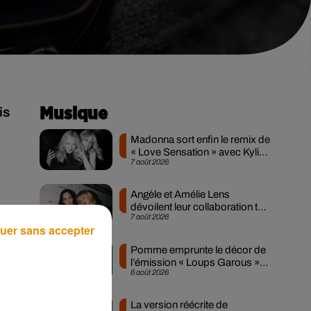
is
Musique
Madonna sort enfin le remix de
« Love Sensation » avec Kylie
7 août 2026
Minogue
Angèle et Amélie Lens
dévoilent leur collaboration tant
7 août 2026
attendue
r
uer sans accepter
Pomme emprunte le décor de
l’émission « Loups Garous »
6 août 2026
pour son...
La version réécrite de