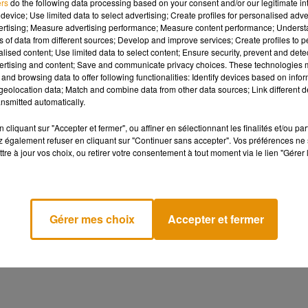
ers
do the following data processing based on your consent and/or our legitimate int
 400.000 salariés et abritera dans le même garage 14 marques
device; Use limited data to select advertising; Create profiles for personalised adver
vertising; Measure advertising performance; Measure content performance; Unders
 mariées il y a 50 ans), Fiat et Opel, Peugeot et Alfa Romeo,
ns of data from different sources; Develop and improve services; Create profiles to 
alised content; Use limited data to select content; Ensure security, prevent and detect
ertising and content; Save and communicate privacy choices. These technologies
and browsing data to offer following functionalities: Identify devices based on infor
r Fiat comme pour PSA", selon Giuliano Noci, professeur de
eolocation data; Match and combine data from other data sources; Link different de
. Les deux groupes sont confrontés à "d'énormes défis
nsmitted automatically.
umérisation, conduite autonome) et aux effets dévastateurs de l
cliquant sur "Accepter et fermer", ou affiner en sélectionnant les finalités et/ou pa
 également refuser en cliquant sur "Continuer sans accepter". Vos préférences ne 
tre à jour vos choix, ou retirer votre consentement à tout moment via le lien "Gérer 
t", avait lancé en novembre Carlos Tavares, président du directoi
ues du groupe vont notamment réduire leurs coûts de
e dans toutes les gammes.
Gérer mes choix
Accepter et fermer
cer sa présence en Europe", ajoute Giuseppe Berta, professeur à
nverse, le groupe français pourra reprendre pied aux Etats-Unis