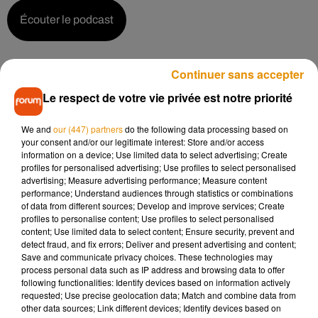
Écouter le podcast
Continuer sans accepter
Lors de la rencontre entre Angers Sco et Metz, c’est bien une
Le respect de votre vie privée est notre priorité
insulte homophobe qui a été écrite sur la fameuse banderole.
Mais si une autre insulte, sans caractère homophobe avait
We and
our (447) partners
do the following data processing based on
été utilisée, avait été utilisée, la polémique aurait-elle été la
your consent and/or our legitimate interest: Store and/or access
même ?
information on a device; Use limited data to select advertising; Create
profiles for personalised advertising; Use profiles to select personalised
advertising; Measure advertising performance; Measure content
performance; Understand audiences through statistics or combinations
of data from different sources; Develop and improve services; Create
Écouter le podcast
profiles to personalise content; Use profiles to select personalised
content; Use limited data to select content; Ensure security, prevent and
detect fraud, and fix errors; Deliver and present advertising and content;
Save and communicate privacy choices. These technologies may
process personal data such as IP address and browsing data to offer
En raison du comportement de certains de ses supporters, le
following functionalities: Identify devices based on information actively
club angevin risque une forte amende. Une jurisprudence qui
requested; Use precise geolocation data; Match and combine data from
devrait pousser certaines équipes à changer leur politique de
other data sources; Link different devices; Identify devices based on