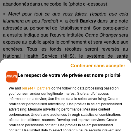
abandonnés dans une corbeille (photo ci-dessous).
«
Merci pour tout ce que vous faites, j’espère que cela
illuminera un peu l’endroit
», a écrit
Banksy
dans une note
adressée au personnel de l’établissement. Son porte-parole
a ensuite indiqué que l’œuvre intitulée
Game Changer
sera
exposée au public après le confinement et sera vendue aux
enchères. Tous les fonds récoltés seront reversés au
National Health Service (NHS), le système de santé
britannique.
Continuer sans accepter
Le respect de votre vie privée est notre priorité
We and
our (447) partners
do the following data processing based on
your consent and/or our legitimate interest: Store and/or access
information on a device; Use limited data to select advertising; Create
profiles for personalised advertising; Use profiles to select personalised
advertising; Measure advertising performance; Measure content
performance; Understand audiences through statistics or combinations
of data from different sources; Develop and improve services; Create
profiles to personalise content; Use profiles to select personalised
content; Use limited data to select content; Ensure security, prevent and