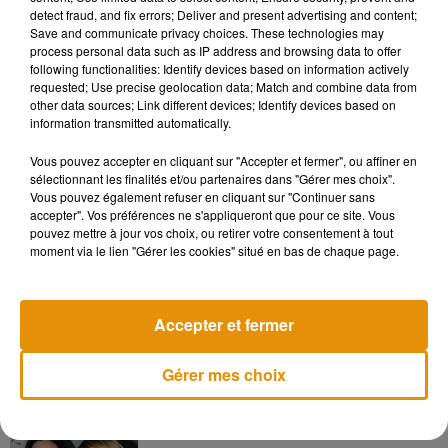
detect fraud, and fix errors; Deliver and present advertising and content;
Save and communicate privacy choices. These technologies may
process personal data such as IP address and browsing data to offer
following functionalities: Identify devices based on information actively
Voir cette publication sur Instagram
requested; Use precise geolocation data; Match and combine data from
other data sources; Link different devices; Identify devices based on
. . Game Changer
information transmitted automatically.
Une publication partagée par
Banksy
(@banksy) le
6 Mai 2020 à 9 :50 PDT
Vous pouvez accepter en cliquant sur "Accepter et fermer", ou affiner en
sélectionnant les finalités et/ou partenaires dans "Gérer mes choix".
Vous pouvez également refuser en cliquant sur "Continuer sans
accepter". Vos préférences ne s'appliqueront que pour ce site. Vous
pouvez mettre à jour vos choix, ou retirer votre consentement à tout
moment via le lien "Gérer les cookies" situé en bas de chaque page.
Musique
Accepter et fermer
Madonna sort enfin le remix de « Love
Sensation » avec Kylie Minogue
7 août 2026
Gérer mes choix