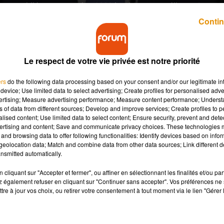
Publié : 1er novembre 2020 à 19h45 par Aurélie AMCN
Contin
Le respect de votre vie privée est notre priorité
ers
do the following data processing based on your consent and/or our legitimate int
device; Use limited data to select advertising; Create profiles for personalised adver
vertising; Measure advertising performance; Measure content performance; Unders
n pendant sa campagne présidentielle, Barack
ns of data from different sources; Develop and improve services; Create profiles to 
La vidéo de la scène enflamme littéralement la toile.
alised content; Use limited data to select content; Ensure security, prevent and detect
ertising and content; Save and communicate privacy choices. These technologies
and browsing data to offer following functionalities: Identify devices based on infor
eolocation data; Match and combine data from other data sources; Link different de
nsmitted automatically.
 à l’élection présidentielle américaine a reçu le soutien de Bar
Comme à son habitude, l’ancien président des Etats-Unis (20
cliquant sur "Accepter et fermer", ou affiner en sélectionnant les finalités et/ou pa
 également refuser en cliquant sur "Continuer sans accepter". Vos préférences ne 
tre à jour vos choix, ou retirer votre consentement à tout moment via le lien "Gérer 
 ballon de basket : il dribble sur le rebord du terrain et mar
quelques témoins de la scène, dont Joe Biden, et prend le chemin
.