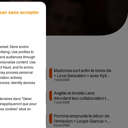
uer sans accepter
erest: Store and/or
tising; Use profiles to
tand audiences through
Musique
personalise content; Use
 fraud, and fix errors;
Madonna sort enfin le remix de
 may process personal
« Love Sensation » avec Kylie
mation actively
7 août 2026
Minogue
vices; Identify devices
ack
Angèle et Amélie Lens
09-
rtenaires dans "Gérer
dévoilent leur collaboration tant
7 août 2026
s'appliqueront que pour
attendue
les cookies" situé en
que
Pomme emprunte le décor de
 de
l’émission « Loups Garous »
6 août 2026
pour son...