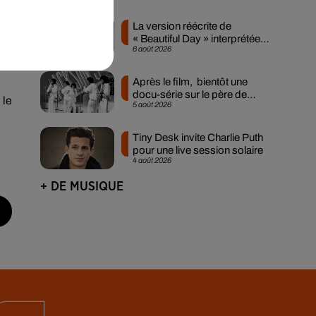
La version réécrite de
« Beautiful Day » interprétée
6 août 2026
lors des...
 24
Après le film, bientôt une
docu-série sur le père de
 le
5 août 2026
Michael Jackson
Tiny Desk invite Charlie Puth
pour une live session solaire
4 août 2026
+ DE MUSIQUE