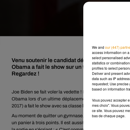
We and
our (447) partn
access information on a 
select personalised ad
Venu soutenir le candidat démocrate Joe Bide
statistics or combinatio
Obama a fait le show sur un terrain de basket. 
profiles to select person
Regardez !
Deliver and present adv
data such as IP address 
requested; Use precise g
based on information tra
Joe Biden se fait voler la vedette ! Le candidat démocrate
Obama lors d’un ultime déplacement dans le Michigan. 
Vous pouvez accepter en 
mes choix". Vous pouvez
2017) a fait le show avec sa classe légendaire…
ce site. Vous pouvez met
Au moment de quitter un gymnase, Barack Obama réclame un
bas de chaque page.
un panier à trois points. Il est aussitôt acclamé par les 
la sortie en s’écriant : «
C’est comme ça que je joue, moi !
»