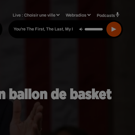
Live :
Choisir une ville
Webradios
Podcasts
Barry White
-
You're The First, The Last, My Everything
n ballon de basket