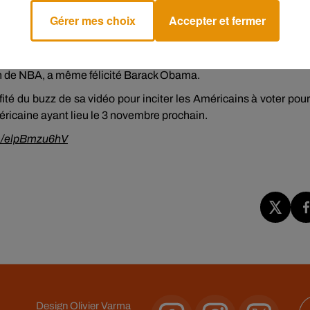
Gérer mes choix
Accepter et fermer
t devenue virale avec plus de 17 millions de vues en moins de
n de NBA, a même félicité Barack Obama.
fité du buzz de sa vidéo pour inciter les Américains à voter pour
éricaine ayant lieu le 3 novembre prochain.
om/elpBmzu6hV
Design
Olivier Varma