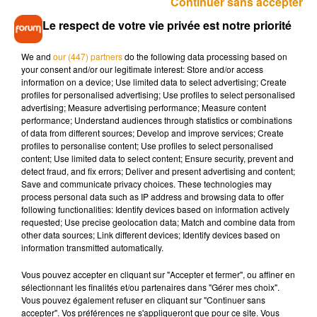
Continuer sans accepter
à 17h, sur le site oneplanetsummit.fr
ou sur YouTube.
Le respect de votre vie privée est notre priorité
We and
our (447) partners
do the following data processing based on
"agir pour la préservation de la planète
your consent and/or our legitimate interest: Store and/or access
de façon très concrète"
information on a device; Use limited data to select advertising; Create
profiles for personalised advertising; Use profiles to select personalised
advertising; Measure advertising performance; Measure content
performance; Understand audiences through statistics or combinations
Or, la diplomatie verte a pris du retard, avec une quasi année
of data from different sources; Develop and improve services; Create
blanche en 2020. Le "One Planet" ambitionne donc de
profiles to personalise content; Use profiles to select personalised
"participer à la construction de la mobilisation" pour réussir
content; Use limited data to select content; Ensure security, prevent and
detect fraud, and fix errors; Deliver and present advertising and content;
cette séquence diplomatique en "montrant qu'il est possible
Save and communicate privacy choices. These technologies may
d'agir pour la préservation de la planète, de la biodiversité, de
process personal data such as IP address and browsing data to offer
façon très concrète".
following functionalities: Identify devices based on information actively
requested; Use precise geolocation data; Match and combine data from
other data sources; Link different devices; Identify devices based on
Concernant la
protection des écosystèmes
, le sommet veut
information transmitted automatically.
relancer la "Coalition de la haute ambition pour la nature" -
Vous pouvez accepter en cliquant sur "Accepter et fermer", ou affiner en
chapeautée par la France, la Grande-Bretagne et le Costa
sélectionnant les finalités et/ou partenaires dans "Gérer mes choix".
Rica -, avec pour objectif d'y intégrer une
cinquantaine de
Vous pouvez également refuser en cliquant sur "Continuer sans
pays
, chacun s'engageant à
placer 30% de son territoire en
accepter". Vos préférences ne s'appliqueront que pour ce site. Vous