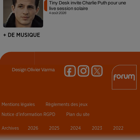
Tiny Desk invite Charlie Puth pour une
live session solaire
4 août 2026
+ DE MUSIQUE
Design
Olivier Varma
Mentions légales
Règlements des jeux
Notice d’information RGPD
Plan du site
Archives
2026
2025
2024
2023
2022