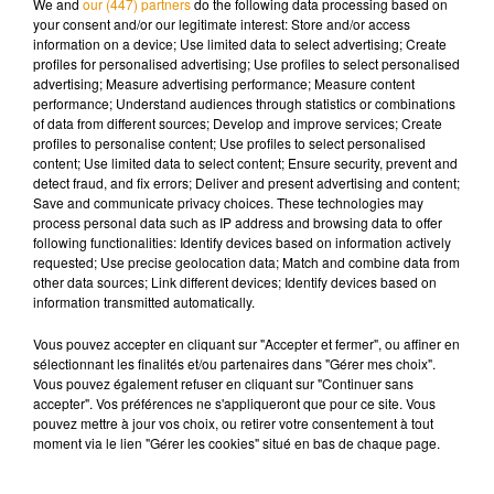
We and
our (447) partners
do the following data processing based on
remplacera sera désigné en fin de journée par le superviseur.
your consent and/or our legitimate interest: Store and/or access
information on a device; Use limited data to select advertising; Create
profiles for personalised advertising; Use profiles to select personalised
advertising; Measure advertising performance; Measure content
performance; Understand audiences through statistics or combinations
Musique
of data from different sources; Develop and improve services; Create
profiles to personalise content; Use profiles to select personalised
content; Use limited data to select content; Ensure security, prevent and
detect fraud, and fix errors; Deliver and present advertising and content;
Save and communicate privacy choices. These technologies may
Pomme emprunte le décor de l’émission
process personal data such as IP address and browsing data to offer
« Loups Garous » pour son...
6 août 2026
following functionalities: Identify devices based on information actively
requested; Use precise geolocation data; Match and combine data from
other data sources; Link different devices; Identify devices based on
information transmitted automatically.
Vous pouvez accepter en cliquant sur "Accepter et fermer", ou affiner en
La version réécrite de « Beautiful Day »
sélectionnant les finalités et/ou partenaires dans "Gérer mes choix".
interprétée lors des...
Vous pouvez également refuser en cliquant sur "Continuer sans
6 août 2026
accepter". Vos préférences ne s'appliqueront que pour ce site. Vous
pouvez mettre à jour vos choix, ou retirer votre consentement à tout
moment via le lien "Gérer les cookies" situé en bas de chaque page.