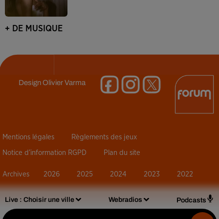
+ DE MUSIQUE
Design
Olivier Varma
Mentions légales
Règlements des jeux
Notice d’information RGPD
Plan du site
Archives
2026
2025
2024
2023
2022
Live :
Choisir une ville
Webradios
Podcasts