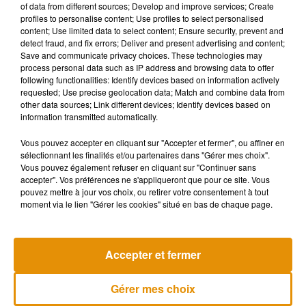
of data from different sources; Develop and improve services; Create
profiles to personalise content; Use profiles to select personalised
content; Use limited data to select content; Ensure security, prevent and
detect fraud, and fix errors; Deliver and present advertising and content;
Save and communicate privacy choices. These technologies may
process personal data such as IP address and browsing data to offer
following functionalities: Identify devices based on information actively
requested; Use precise geolocation data; Match and combine data from
other data sources; Link different devices; Identify devices based on
information transmitted automatically.
Elizabeth Banks (
Pitch Perfect
) et David Denman (
Logan
Lucky
) jouent les parents dans ce film réalisé par David
Vous pouvez accepter en cliquant sur "Accepter et fermer", ou affiner en
sélectionnant les finalités et/ou partenaires dans "Gérer mes choix".
Yarovesky (
The Hive
) dont
la sortie est prévue en France
Vous pouvez également refuser en cliquant sur "Continuer sans
pour le 26 juin 2019
.
accepter". Vos préférences ne s'appliqueront que pour ce site. Vous
pouvez mettre à jour vos choix, ou retirer votre consentement à tout
moment via le lien "Gérer les cookies" situé en bas de chaque page.
Musique
Accepter et fermer
Gérer mes choix
Madonna sort enfin le remix de « Love
Sensation » avec Kylie Minogue