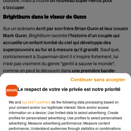
Galaxie
, mais a trouvé
un nouveau super-héros pour
s’occuper
.
Brightburn dans le viseur de Gunn
Sur un scénario
écrit par son frère Brian Gunn et leur cousin
Mark Gunn
,
Brightburn
raconte
l’histoire d’un couple qui
accueille un enfant tombé du ciel qui développe des
superpouvoirs au fur et à mesure qu’il grandit
. Sauf que,
contrairement à Superman dont il s’inspire fortement, lui
n’est pas vraiment du genre "gentil à sauver le monde",
comme on peut le découvrir dans
une première bande-
annonce effrayante
.
Continuer sans accepter
Le respect de votre vie privée est notre priorité
We and
our (447) partners
do the following data processing based on
your consent and/or our legitimate interest: Store and/or access
information on a device; Use limited data to select advertising; Create
profiles for personalised advertising; Use profiles to select personalised
advertising; Measure advertising performance; Measure content
performance; Understand audiences through statistics or combinations