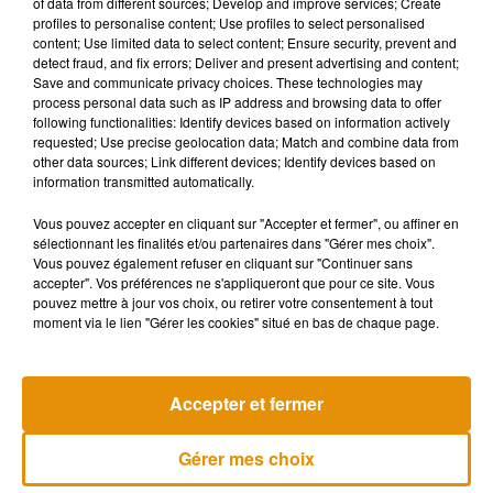
of data from different sources; Develop and improve services; Create
profiles to personalise content; Use profiles to select personalised
certaine jalousie est née entre nous. Bruce ne s'est jamais
content; Use limited data to select content; Ensure security, prevent and
vraiment remis du fait qu'il perde ses cheveux et pas moi.
detect fraud, and fix errors; Deliver and present advertising and content;
Save and communicate privacy choices. These technologies may
Des piques bien senties que
l’acteur a pris avec humour
process personal data such as IP address and browsing data to offer
sous les yeux de Rumer, Tallulah et Scout, les trois filles de
following functionalities: Identify devices based on information actively
l’ancien couple. Il s’est rattrapé
en jouant, évidemment, un
requested; Use precise geolocation data; Match and combine data from
other data sources; Link different devices; Identify devices based on
petit air d’harmonica
.
information transmitted automatically.
Bruce Willis closes out
#BruceWillisRoast
with a harmonica
Vous pouvez accepter en cliquant sur "Accepter et fermer", ou affiner en
solo
pic.twitter.com/BrzPQM0dhk
sélectionnant les finalités et/ou partenaires dans "Gérer mes choix".
Vous pouvez également refuser en cliquant sur "Continuer sans
— Kirsten Chuba (@KirstenChuba)
15 juillet 2018
accepter". Vos préférences ne s'appliqueront que pour ce site. Vous
pouvez mettre à jour vos choix, ou retirer votre consentement à tout
moment via le lien "Gérer les cookies" situé en bas de chaque page.
Musique
Accepter et fermer
Gérer mes choix
Après le film, bientôt une docu-série sur
le père de Michael Jackson
5 août 2026