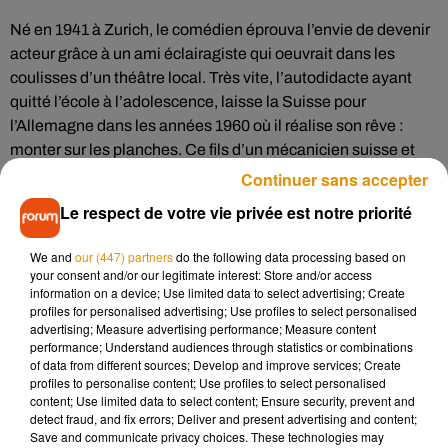
Né en 1941 à Zurich, le comédien éprouva l’envie de devenir
acteur grâce à un ami éclairagiste qui oeuvrait dans les
coulisses d’un théâtre local. Très vite, l’autodidacte ayant
quitté l’école à l’adolescence, laisse la Suisse pour
l’Allemagne dans les années 1960 où il réalise son rêve :
monter sur les planches. Ce fils d’un mécanicien suisse et
d’une mère originaire d’Italie est ensuite embauché au
Continuer sans accepter
théâtre Schaubühne
de Berlin quelques années plus tard.
Le respect de votre vie privée est notre priorité
C’est à partir de là qu’il débute sa carrière dans le cinéma aux
côtés de grands réalisateurs comme Werner Herzog ou Wim
We and
our (447) partners
do the following data processing based on
Wender. Ce dernier lui offre l'un de ses plus beaux rôles, celui
your consent and/or our legitimate interest: Store and/or access
information on a device; Use limited data to select advertising; Create
de l'ange Damiel dans
"Les Ailes du Désir"
en 1987. Presque
profiles for personalised advertising; Use profiles to select personalised
une décennie plus tard, en 1996, il reçut l’anneau d’Iffland,
advertising; Measure advertising performance; Measure content
une distinction léguée par le plus grand acteur de théâtre de
performance; Understand audiences through statistics or combinations
of data from different sources; Develop and improve services; Create
langue allemande à celui qui, selon lui, en est le plus digne.
profiles to personalise content; Use profiles to select personalised
S'il a joué dans plus d'une cinquantaine de films, beaucoup
content; Use limited data to select content; Ensure security, prevent and
detect fraud, and fix errors; Deliver and present advertising and content;
se souviennent de son rôle magistral d’Adolf Hitler dans le
Save and communicate privacy choices. These technologies may
film "
La Chute
" qui raconte les derniers jours du dictateur