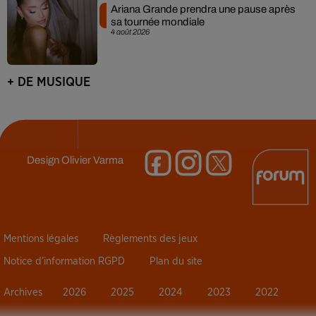
Ariana Grande prendra une pause après
sa tournée mondiale
4 août 2026
+ DE MUSIQUE
Design
Olivier Varma
Mentions légales
Règlements des jeux
Notice d’information RGPD
Plan du site
Archives
2026
2025
2024
2023
2022