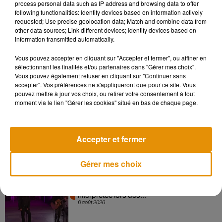
process personal data such as IP address and browsing data to offer
nazi. À l'époque, les critiques furent unanimes :
following functionalities: Identify devices based on information actively
requested; Use precise geolocation data; Match and combine data from
l’interprétation de Bruno Ganz le consacra parmi les plus
other data sources; Link different devices; Identify devices based on
grands acteurs du cinéma mondial.
information transmitted automatically.
Vous pouvez accepter en cliquant sur "Accepter et fermer", ou affiner en
sélectionnant les finalités et/ou partenaires dans "Gérer mes choix".
Vous pouvez également refuser en cliquant sur "Continuer sans
Musique
accepter". Vos préférences ne s'appliqueront que pour ce site. Vous
pouvez mettre à jour vos choix, ou retirer votre consentement à tout
moment via le lien "Gérer les cookies" situé en bas de chaque page.
Pomme emprunte le décor de l’émission
« Loups Garous » pour son...
6 août 2026
Accepter et fermer
Gérer mes choix
La version réécrite de « Beautiful Day »
interprétée lors des...
6 août 2026