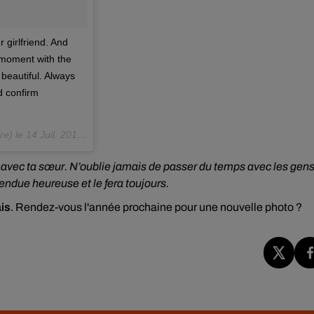
 girlfriend. And
 moment with the
beautiful. Always
d confirm
e) le
14 Juil. 2017 à 2 :50 PDT
un avec ta sœur. N’oublie jamais de passer du temps avec les gen
endue heureuse et le fera toujours.
ais
. Rendez-vous l'année prochaine pour une nouvelle photo ?