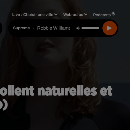
Live :
Choisir une ville
Webradios
Podcasts
Robbie Williams
-
Supreme
ilent naturelles et
o)