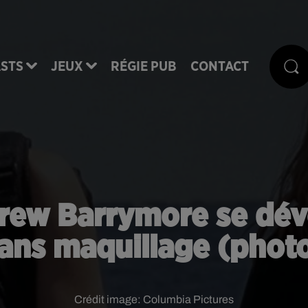
STS
JEUX
RÉGIE PUB
CONTACT
ew Barrymore se dévo
ans maquillage (phot
Crédit image:
Columbia Pictures