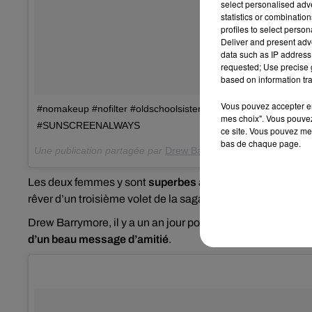
select personalised ad
statistics or combinatio
profiles to select person
Deliver and present adv
data such as IP address 
requested; Use precise g
based on information tra
Vous pouvez accepter en 
#nomakeup #nofilter #oldschoolsisters #playdate #dayoff #frid
mes choix". Vous pouvez
#SUNSCREENALWAYS
ce site. Vous pouvez met
bas de chaque page.
Une publication partagée par
Drew Barrymore
(@drewbarrymor
Les deux femmes y sont
superbes au naturel
, leurs visag
rêver d’un troisième volet de la saga des drôles de dames,
Drew Barrymore, il y a un an jour pour jour, avait déjà p
d’un beau message d’amitié
.