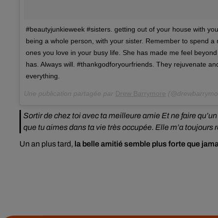
#beautyjunkieweek #sisters. getting out of your house with your
being a whole person, with your sister. Remember to spend a
ones you love in your busy life. She has made me feel beyond 
has. Always will. #thankgodforyourfriends. They rejuvenate an
everything.
Une publication partagée par
Drew Barrymore
(@drewbarrymor
Sortir de chez toi avec ta meilleure amie Et ne faire qu’
que tu aimes dans ta vie très occupée. Elle m’a toujours r
Un an plus tard,
la belle amitié semble plus forte que jam