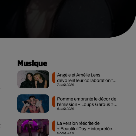
t
Musique
Angèle et Amélie Lens
dévoilent leur collaboration tant
7 août 2026
attendue
r
Pomme emprunte le décor de
l’émission « Loups Garous »
6 août 2026
pour son...
La version réécrite de
t
« Beautiful Day » interprétée
6 août 2026
lors des...