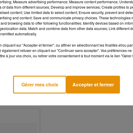
vertising; Measure advertising performance; Measure content performance; Unders
ns of data from different sources; Develop and improve services; Create profiles to 
alised content; Use limited data to select content; Ensure security, prevent and detect
ertising and content; Save and communicate privacy choices. These technologies
and browsing data to offer following functionalities: Identify devices based on infor
eolocation data; Match and combine data from other data sources; Link different de
nsmitted automatically.
cliquant sur "Accepter et fermer", ou affiner en sélectionnant les finalités et/ou pa
ay
 également refuser en cliquant sur "Continuer sans accepter". Vos préférences ne 
tre à jour vos choix, ou retirer votre consentement à tout moment via le lien "Gérer 
e) le
13 Juil. 2018 à 10 :57 PDT
es baignant dans les rayons du soleil. Et nous de nous mettre à
Gérer mes choix
Accepter et fermer
 alors que
Cameron Diaz n’est pas apparue à l’écran depuis 20
osté une photo en compagnie de Cameron Diaz, couplée
en légend