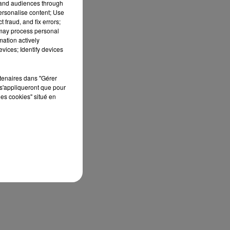
tand audiences through
personalise content; Use
 fraud, and fix errors;
 may process personal
mation actively
vices; Identify devices
rtenaires dans "Gérer
s'appliqueront que pour
les cookies" situé en
14
.
e