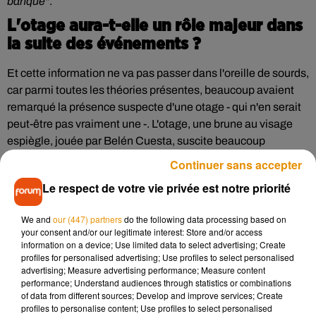
banque"
.
L'otage aura-t-elle un rôle majeur dans
la suite des événements ?
Et cette information ne va pas passer dans l'oreille de sourds,
car parmi toutes les théories présentes, beaucoup avaient
remarqué la présence suspecte d'une otage - qui n'en serait
peut-être pas vraiment une -. L'otage, une brune au visage
espiègle, jouée par Belén Cuesta, suscite beaucoup
d'interrogations. Certains iraient même à dire qu'elle serait
Continuer sans accepter
une otage infiltrée qui viendrait en aide à la bande et,
Le respect de votre vie privée est notre priorité
d'autres pensent qu'elle serait plutôt du clan adverse. À ce
propos, Raquel n'a pas voulu en dire plus mais, ajoute qu'il y
We and
our (447) partners
do the following data processing based on
aura
"beaucoup de drame"
dans la saison 4. On a déjà pu en
your consent and/or our legitimate interest: Store and/or access
avoir un aperçu lorsqu'on a vu que Nairobi s'était fait toucher
information on a device; Use limited data to select advertising; Create
profiles for personalised advertising; Use profiles to select personalised
par balle en fin de la saison 3... Quant à la diffusion, Netflix
advertising; Measure advertising performance; Measure content
n'a pas encore annoncé la date, mais le tournage est en
performance; Understand audiences through statistics or combinations
cours et de nombreuses rumeurs affirment que la saison 4
of data from different sources; Develop and improve services; Create
profiles to personalise content; Use profiles to select personalised
sortirait avant 2020. Il va falloir prendre son mal en patience !