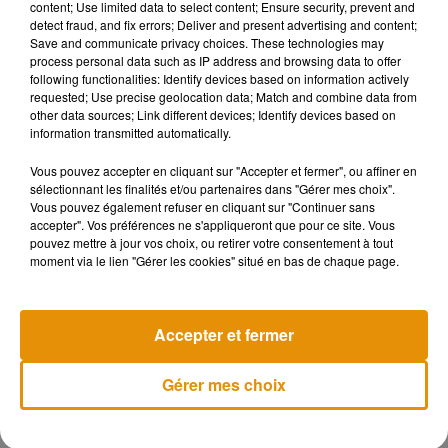
content; Use limited data to select content; Ensure security, prevent and
detect fraud, and fix errors; Deliver and present advertising and content;
#LaCasaDePapel
bat le record de la série non-anglophone
Save and communicate privacy choices. These technologies may
la plus vue sur Netflix en une semaine : pas moins de
process personal data such as IP address and browsing data to offer
34.355.956 foyers ont commencé la 3ème saison lors de sa
following functionalities: Identify devices based on information actively
requested; Use precise geolocation data; Match and combine data from
première semaine en ligne. �x�
other data sources; Link different devices; Identify devices based on
pic.twitter.com/cGyWFXyflX
information transmitted automatically.
— La Casa De Papel (@LaCasaDePapelFR)
August 3,
Vous pouvez accepter en cliquant sur "Accepter et fermer", ou affiner en
2019
sélectionnant les finalités et/ou partenaires dans "Gérer mes choix".
Vous pouvez également refuser en cliquant sur "Continuer sans
accepter". Vos préférences ne s'appliqueront que pour ce site. Vous
pouvez mettre à jour vos choix, ou retirer votre consentement à tout
moment via le lien "Gérer les cookies" situé en bas de chaque page.
Musique
Accepter et fermer
Madonna sort enfin le remix de « Love
Sensation » avec Kylie Minogue
Gérer mes choix
7 août 2026