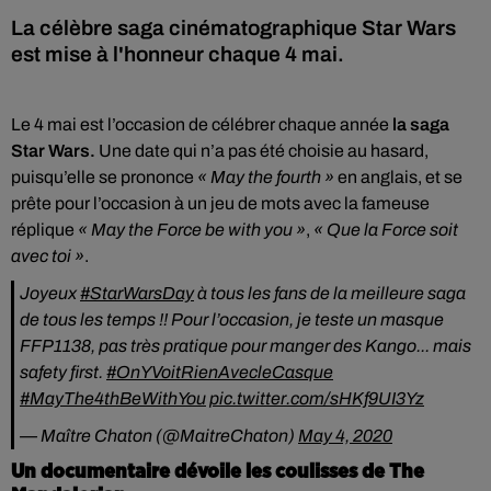
La célèbre saga cinématographique Star Wars
est mise à l'honneur chaque 4 mai.
Le 4 mai est l’occasion de célébrer chaque année
la saga
Star Wars.
Une date qui n’a pas été choisie au hasard,
puisqu’elle se prononce
« May the fourth »
en anglais, et se
prête pour l’occasion à un jeu de mots avec la fameuse
réplique
« May the Force be with you »
,
« Que la Force soit
avec toi »
.
Joyeux
#StarWarsDay
à tous les fans de la meilleure saga
de tous les temps !! Pour l’occasion, je teste un masque
FFP1138, pas très pratique pour manger des Kango... mais
safety first.
#OnYVoitRienAvecleCasque
#MayThe4thBeWithYou
pic.twitter.com/sHKf9UI3Yz
— Maître Chaton (@MaitreChaton)
May 4, 2020
Un documentaire dévoile les coulisses de The