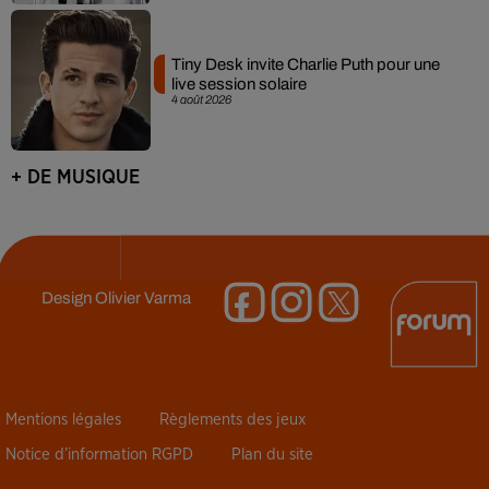
Tiny Desk invite Charlie Puth pour une
live session solaire
4 août 2026
+ DE MUSIQUE
Design
Olivier Varma
Mentions légales
Règlements des jeux
Notice d’information RGPD
Plan du site