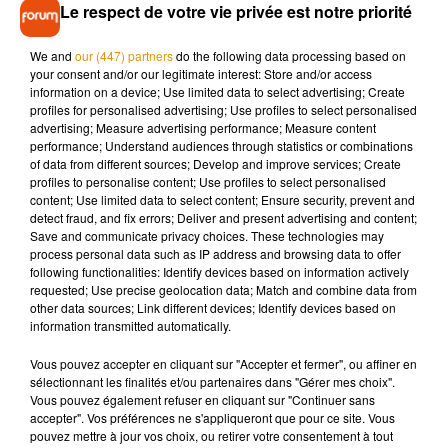
confinement ?
Le respect de votre vie privée est notre priorité
Profitez aussi du confinement pour voir ou revoir les films.
We and
our (447) partners
do the following data processing based on
Avec trois trilogies et deux films dérivés, cela devrait vous
your consent and/or our legitimate interest: Store and/or access
information on a device; Use limited data to select advertising; Create
occuper un petit moment ! Pour amuser les enfants, pourquoi
profiles for personalised advertising; Use profiles to select personalised
ne pas fabriquer des costumes ou cuisiner des gâteaux à
advertising; Measure advertising performance; Measure content
l’effigie des personnages de la saga ?
performance; Understand audiences through statistics or combinations
of data from different sources; Develop and improve services; Create
#MayThe4thBeWithYou
hop ça veut dire marathon star
profiles to personalise content; Use profiles to select personalised
content; Use limited data to select content; Ensure security, prevent and
wars aujourd'hui ça
pic.twitter.com/8qZLfPJK0R
detect fraud, and fix errors; Deliver and present advertising and content;
— the art of dying (@aworldlover)
May 4, 2020
Save and communicate privacy choices. These technologies may
process personal data such as IP address and browsing data to offer
following functionalities: Identify devices based on information actively
requested; Use precise geolocation data; Match and combine data from
other data sources; Link different devices; Identify devices based on
information transmitted automatically.
Vous pouvez accepter en cliquant sur "Accepter et fermer", ou affiner en
sélectionnant les finalités et/ou partenaires dans "Gérer mes choix".
Vous pouvez également refuser en cliquant sur "Continuer sans
accepter". Vos préférences ne s'appliqueront que pour ce site. Vous
pouvez mettre à jour vos choix, ou retirer votre consentement à tout