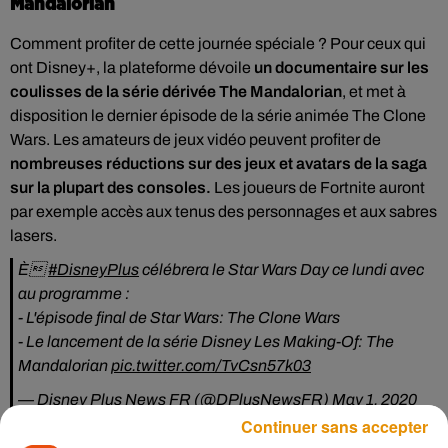
Mandalorian
Comment profiter de cette journée spéciale ? Pour ceux qui
ont Disney+, la plateforme dévoile
un documentaire sur les
coulisses de la série dérivée The Mandalorian
, et met à
disposition le dernier épisode de la série animée The Clone
Wars. Les amateurs de jeux vidéo peuvent profiter de
nombreuses réductions sur des jeux et avatars de la saga
sur la plupart des consoles.
Les joueurs de Fortnite auront
par exemple accès aux tenus des personnages et aux sabres
lasers.
È️
#DisneyPlus
célébrera le Star Wars Day ce lundi avec
au programme :
- L'épisode final de Star Wars: The Clone Wars
- Le lancement de la série Disney Les Making-Of: The
Mandalorian
pic.twitter.com/TvCsn57k03
— Disney Plus News FR (@DPlusNewsFR)
May 1, 2020
Continuer sans accepter
Un marathon Star Wars pour occuper le