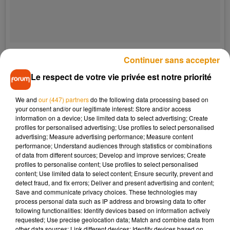
Une publication partagée par la Repubblica.it (@larepubblica)
le
24
Continuer sans accepter
Le respect de votre vie privée est notre priorité
Venus exprès du Minnesota pour participer, Zsa Zsa et sa
propriétaire repartent avec
un chèque de 1 500$ (1280
We and
our (447) partners
do the following data processing based on
euros) et un billet aller-retour pour un séjour à New-York
.
your consent and/or our legitimate interest: Store and/or access
information on a device; Use limited data to select advertising; Create
Pour le "plaisir", voici Martha et Peanut, respectivement
profiles for personalised advertising; Use profiles to select personalised
gagnants de l'année dernière et de 2014
.
advertising; Measure advertising performance; Measure content
performance; Understand audiences through statistics or combinations
of data from different sources; Develop and improve services; Create
profiles to personalise content; Use profiles to select personalised
content; Use limited data to select content; Ensure security, prevent and
detect fraud, and fix errors; Deliver and present advertising and content;
Save and communicate privacy choices. These technologies may
process personal data such as IP address and browsing data to offer
following functionalities: Identify devices based on information actively
requested; Use precise geolocation data; Match and combine data from
other data sources; Link different devices; Identify devices based on