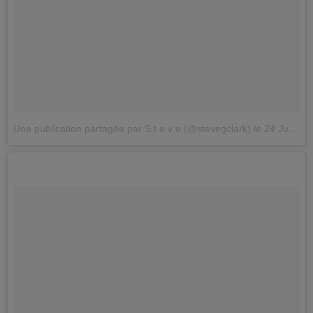
Une publication partagée par S t e v e (@stevegclark)
le
24 Juin 2018 à 9 :16 PDT