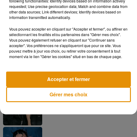
following functionalities: Identify devices based on information actively
requested; Use precise geolocation data; Match and combine data from
other data sources; Link different devices; Identify devices based on
information transmitted automatically.
Vous pouvez accepter en cliquant sur "Accepter et fermer", ou affiner en
sélectionnant les finalités et/ou partenaires dans "Gérer mes choix".
Musique
Vous pouvez également refuser en cliquant sur "Continuer sans
accepter". Vos préférences ne s'appliqueront que pour ce site. Vous
pouvez mettre à jour vos choix, ou retirer votre consentement à tout
moment via le lien "Gérer les cookies" situé en bas de chaque page.
Madonna sort enfin le remix de « Love
Sensation » avec Kylie Minogue
7 août 2026
Accepter et fermer
Gérer mes choix
Angèle et Amélie Lens dévoilent leur
collaboration tant attendue
7 août 2026