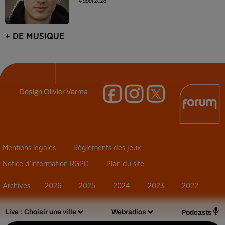
4 août 2026
+ DE MUSIQUE
Design
Olivier Varma
Mentions légales
Règlements des jeux
Notice d’information RGPD
Plan du site
Archives
2026
2025
2024
2023
2022
Live :
Choisir une ville
Webradios
Podcasts