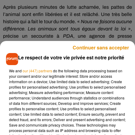
Après plusieurs minutes de lutte acharnée, les pattes de
l’animal sont enfin libérées et il est relâché.
Une très belle
histoire qui a fait le tour du monde.
«
Nous ne faisons aucune
différence.
Les animaux sont tous égaux devant la loi
»,
précise un secouriste à
PDA
, une agence de presse
allemande.
Continuer sans accepter
Le respect de votre vie privée est notre priorité
We and
our (447) partners
do the following data processing based on
your consent and/or our legitimate interest: Store and/or access
information on a device; Use limited data to select advertising; Create
profiles for personalised advertising; Use profiles to select personalised
advertising; Measure advertising performance; Measure content
performance; Understand audiences through statistics or combinations
of data from different sources; Develop and improve services; Create
profiles to personalise content; Use profiles to select personalised
content; Use limited data to select content; Ensure security, prevent and
detect fraud, and fix errors; Deliver and present advertising and content;
Save and communicate privacy choices. These technologies may
process personal data such as IP address and browsing data to offer