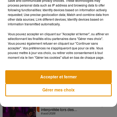
Save and communicate privacy choices. These technologies may
l’heure actuelle, rien n’est encore officiel, mais on pourrait
process personal data such as IP address and browsing data to offer
imaginer que les prisonniers du centre pénitentiaire de Saran
following functionalities: Identify devices based on information actively
pourraient finir leur incarcération à Orléans. Pour le maire
requested; Use precise geolocation data; Match and combine data from
other data sources; Link different devices; Identify devices based on
d’Orléans, le site ne peut pas accueillir un projet d’une
information transmitted automatically.
nouvelle prison pour des raisons de sécurité.
Vous pouvez accepter en cliquant sur "Accepter et fermer", ou affiner en
sélectionnant les finalités et/ou partenaires dans "Gérer mes choix".
Vous pouvez également refuser en cliquant sur "Continuer sans
accepter". Vos préférences ne s'appliqueront que pour ce site. Vous
Musique
pouvez mettre à jour vos choix, ou retirer votre consentement à tout
moment via le lien "Gérer les cookies" situé en bas de chaque page.
Pomme emprunte le décor de l’émission
« Loups Garous » pour son...
Accepter et fermer
6 août 2026
Gérer mes choix
La version réécrite de « Beautiful Day »
interprétée lors des...
6 août 2026