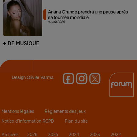
Ariana Grande prendra une pause après
sa tournée mondiale
4 août 2026
+ DE MUSIQUE
Design
Olivier Varma
Mentions légales
Règlements des jeux
Notice d’information RGPD
Plan du site
Archives
2026
2025
2024
2023
2022