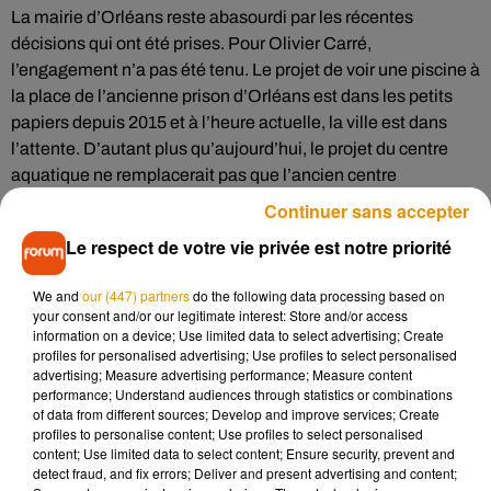
La mairie d’Orléans reste abasourdi par les récentes
décisions qui ont été prises. Pour Olivier Carré,
l’engagement n’a pas été tenu. Le projet de voir une piscine à
la place de l’ancienne prison d’Orléans est dans les petits
papiers depuis 2015 et à l’heure actuelle, la ville est dans
l’attente. D’autant plus qu’aujourd’hui, le projet du centre
aquatique ne remplacerait pas que l’ancien centre
pénitentiaire mais aussi la piscine du palais des sports.
Continuer sans accepter
Cette dernière fermerait à l’ouverture du nouveau projet.
Le respect de votre vie privée est notre priorité
L’ancienne prison redeviendrait-elle
We and
our (447) partners
do the following data processing based on
une prison ?
your consent and/or our legitimate interest: Store and/or access
information on a device; Use limited data to select advertising; Create
profiles for personalised advertising; Use profiles to select personalised
Une prison pourrait-elle en cacher une autre ? C’est en tout
advertising; Measure advertising performance; Measure content
cas ce que l’on pourrait croire après la récente réflexion de
performance; Understand audiences through statistics or combinations
of data from different sources; Develop and improve services; Create
l’administration judiciaire. L’ancienne prison d’Orléans
profiles to personalise content; Use profiles to select personalised
construite en 1986, pourrait devenir un quartier réservé à la
content; Use limited data to select content; Ensure security, prevent and
préparation à la sortie, pour les détenus en fin de peine. À
detect fraud, and fix errors; Deliver and present advertising and content;